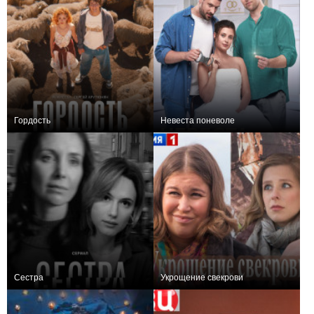
Гордость
Невеста поневоле
+9
8
499
+1
4
271
Сестра
Укрощение свекрови
+3
5
99
+5
8
155