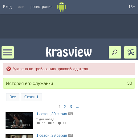
Вход
или
регистрация
18+
Удалено по требованию правообладателя.
История его служанки
30
Все
Сезон 1
1
2
3
→
1 сезон, 30 серия
2 дня назад
77
1
+1
01:00:14
1 сезон, 29 серия