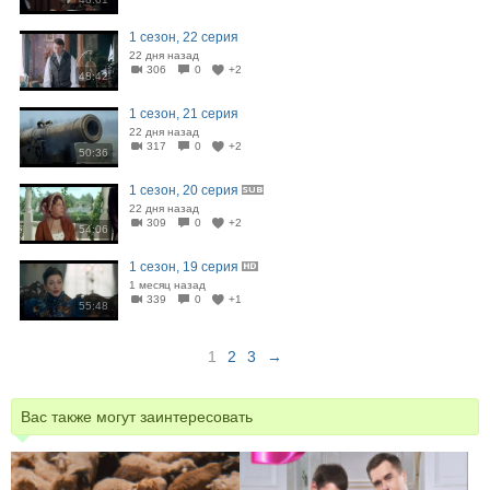
1 сезон, 22 серия
22 дня назад
306
0
+2
48:42
1 сезон, 21 серия
22 дня назад
317
0
+2
50:36
1 сезон, 20 серия
22 дня назад
309
0
+2
54:06
1 сезон, 19 серия
1 месяц назад
339
0
+1
55:48
1
2
3
→
Вас также могут заинтересовать