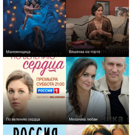
Манекенщица
Вишенка на торте
+25
4
274
0
2
97
По велению сердца
Механика любви
+1
4
285
−1
4
138