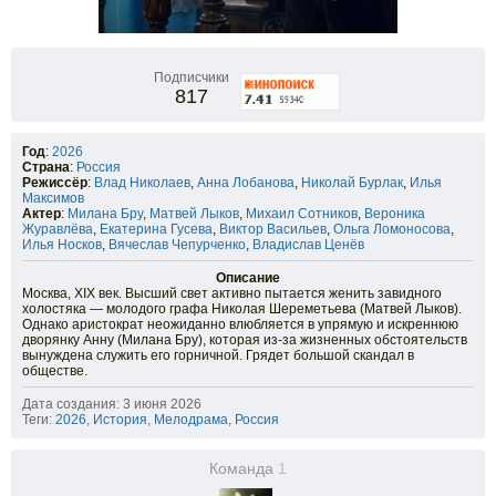
Подписчики
817
Год
:
2026
Страна
:
Россия
Режиссёр
:
Влад Николаев
,
Анна Лобанова
,
Николай Бурлак
,
Илья
Максимов
Актер
:
Милана Бру
,
Матвей Лыков
,
Михаил Сотников
,
Вероника
Журавлёва
,
Екатерина Гусева
,
Виктор Васильев
,
Ольга Ломоносова
,
Илья Носков
,
Вячеслав Чепурченко
,
Владислав Ценёв
Описание
Москва, XIX век. Высший свет активно пытается женить завидного
холостяка — молодого графа Николая Шереметьева (Матвей Лыков).
Однако аристократ неожиданно влюбляется в упрямую и искреннюю
дворянку Анну (Милана Бру), которая из-за жизненных обстоятельств
вынуждена служить его горничной. Грядет большой скандал в
обществе.
Дата создания: 3 июня 2026
Теги:
2026
,
История
,
Мелодрама
,
Россия
Команда
1