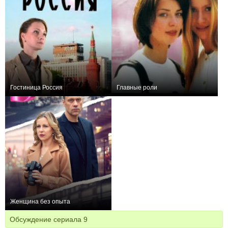
Гостиница Россия
Главные роли
+44
12
418
0
12
21
Женщина без опыта
+9
8
155
Обсуждение сериала
9