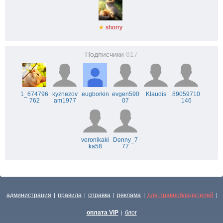
★
shorry
Подписчики
817
1_674796
kyznezov
eugborkin
evgen590
Klaudis
89059710
762
am1977
07
146
veronikaki
Denny_7
ka58
77
администрация
правила
справка
реклама
для правообладателей
|
|
|
|
|
оплата VIP
блог
|