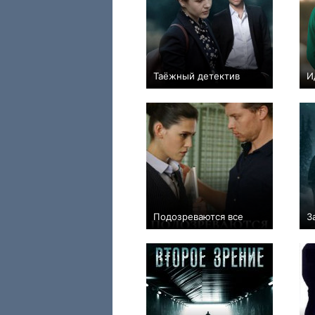
Таёжный детектив
И
−3
16
471
Подозреваются все
З
−1
4
188