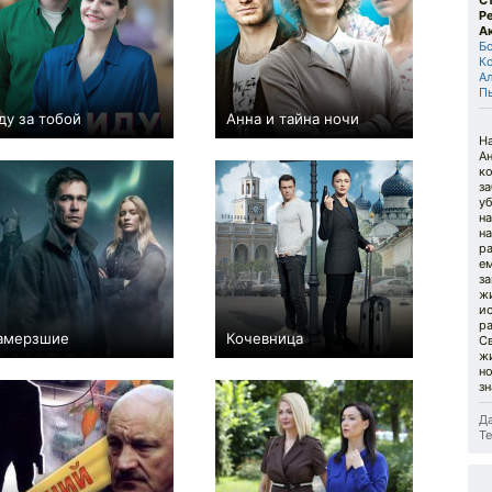
С
Р
А
Б
К
А
П
ду за тобой
Анна и тайна ночи
0
4
64
−1
4
119
Н
А
к
за
уб
на
н
ра
ем
за
ж
ис
ра
амерзшие
Кочевница
Св
+4
7
411
+1
16
428
жи
н
зн
Да
Те