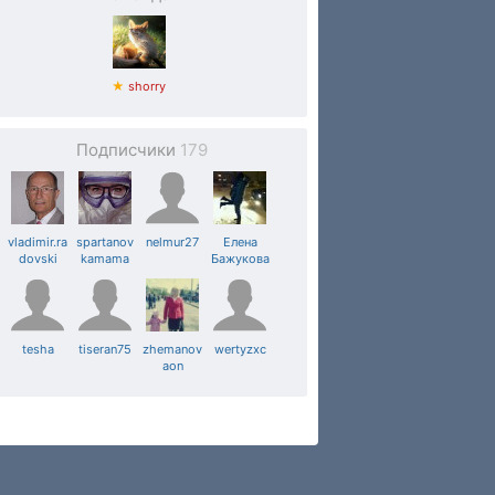
★
shorry
Подписчики
179
vladimir.ra
spartanov
nelmur27
Елена
dovski
kamama
Бажукова
tesha
tiseran75
zhemanov
wertyzxc
aon