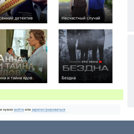
сенний детектив
Несчастный случай
−1
20
37
0
2
117
нна и тайна ядов
Бездна
0
4
140
+2
5
182
ии нужно
войти
или
зарегистрироваться