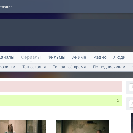
страция
Каналы
Сериалы
Фильмы
Аниме
Радио
Люди
Новинки
Топ сегодня
Топ за всё время
По подписчикам
5