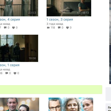
23:53
19:13
езон, 4 серия
1 сезон, 3 серия
да назад
3 года назад
87
0
0
118
0
0
19:06
зон, 1 серия
да назад
16
0
0
Г