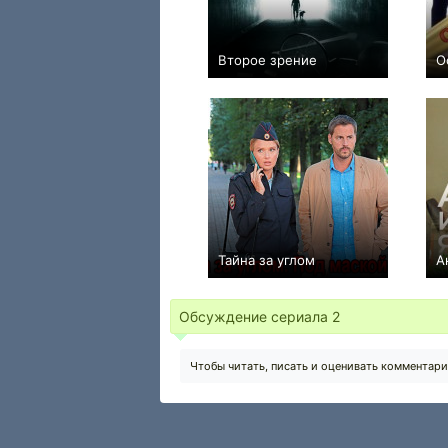
Второе зрение
О
+32
19
444
Тайна за углом
А
0
8
399
Обсуждение сериала
2
Чтобы читать, писать и оценивать комментар