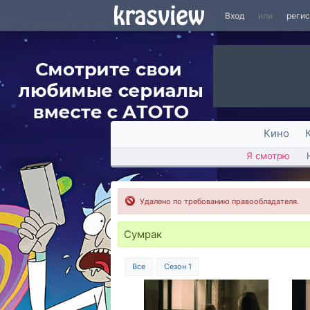
Вход
или
реги
Кино
Я смотрю
Удалено по требованию правообладателя.
Сумрак
Все
Сезон 1