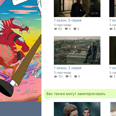
28:16
1 сезон, 5 серия
1 с
3 года назад
3 го
83
0
0
22:26
1 сезон, 2 серия
1 се
3 года назад
3 го
151
0
0
2
Вас также могут заинтересовать