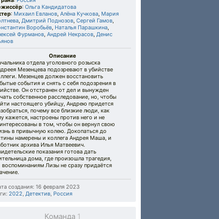
трана
:
Россия
ежиссёр
:
Ольга Кандидатова
ктер
:
Михаил Евланов
,
Алёна Кучкова
,
Мария
олтнева
,
Дмитрий Поднозов
,
Сергей Гамов
,
онстантин Воробьёв
,
Наталья Парашкина
,
лексей Фурманов
,
Андрей Некрасов
,
Денис
ьянов
Описание
ачальника отдела уголовного розыска
ндреея Мезенцева подозревают в убийстве
оллеги. Мезенцев должен восстановить
бытые события и снять с себя подозрения в
ийстве. Он отстранен от дел и вынужден
чать собственное расследование, но, чтобы
айти настоящего убийцу, Андрею придется
зобраться, почему все близкие люди, как
у кажется, настроены против него и не
интересованы в том, чтобы он вернул свою
изнь в привычную колею. Докопаться до
тины намерены и коллега Андрея Маша, и
ботник архива Илья Матвеевич.
идетельские показания готова дать
тельница дома, где произошла трагедия,
о воспоминаниям Лизы не сразу придаётся
ачение.
та создания: 16 февраля 2023
ги:
2022
,
Детектив
,
Россия
Команда
1