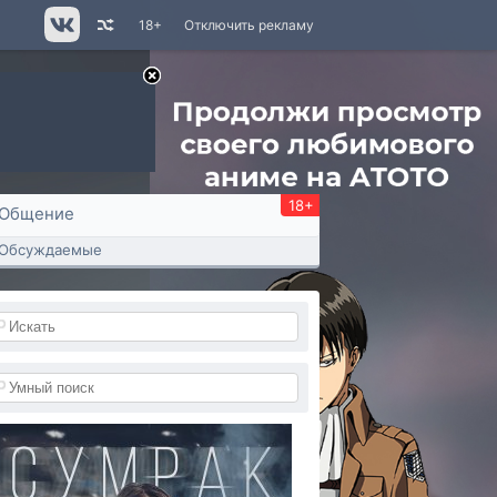
18+
Отключить рекламу
18+
Общение
Обсуждаемые