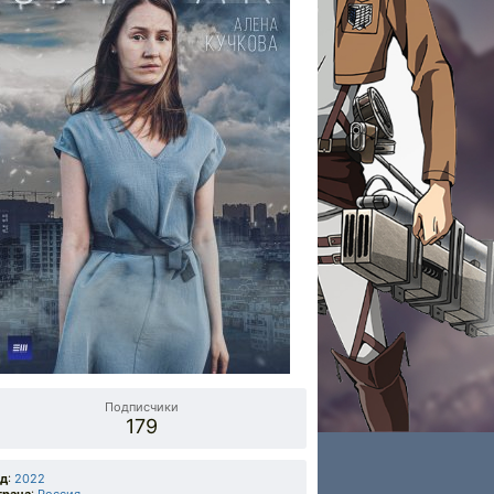
Подписчики
179
од
:
2022