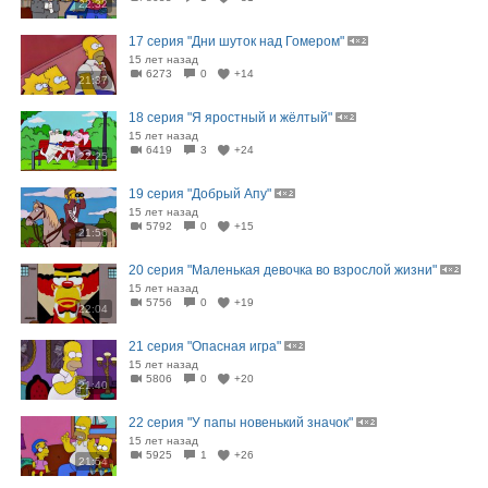
22:32
17 серия "Дни шуток над Гомером"
15 лет назад
6273
0
+14
21:37
18 серия "Я яростный и жёлтый"
15 лет назад
6419
3
+24
22:25
19 серия "Добрый Апу"
15 лет назад
5792
0
+15
21:56
20 серия "Маленькая девочка во взрослой жизни"
15 лет назад
5756
0
+19
22:04
21 серия "Опасная игра"
15 лет назад
5806
0
+20
21:40
22 серия "У папы новенький значок"
15 лет назад
5925
1
+26
21:54