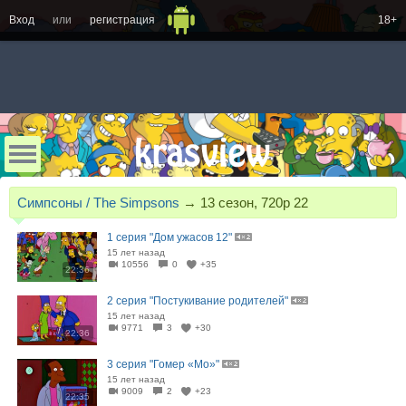
Вход
или
регистрация
18+
Симпсоны / The Simpsons
→
13 сезон, 720p 22
1 серия "Дом ужасов 12"
15 лет назад
10556
0
+35
22:36
2 серия "Постукивание родителей"
15 лет назад
9771
3
+30
22:36
3 серия "Гомер «Мо»"
15 лет назад
9009
2
+23
22:35