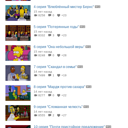
4 серия "Влюблённый мистер Бернс"
15 лет назад
8258
0
+23
22:35
5 серия "Потерянные годы"
15 лет назад
8332
3
+23
22:36
6 серия "Она небольшой веры"
15 лет назад
8248
0
+28
22:35
7 серия "Скандал в семье"
14 лет назад
7499
1
+19
22:36
8 серия "Мардж против сахара"
14 лет назад
8277
0
+22
22:35
9 серия "Сломанная челюсть"
14 лет назад
8555
2
+27
22:36
10 серия "Почти пристойное предложение"