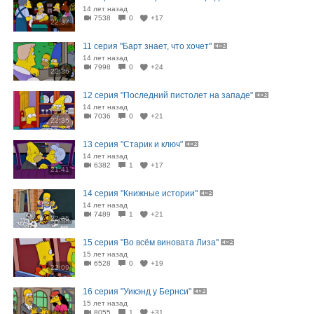
14 лет назад
7538
0
+17
22:37
11 серия "Барт знает, что хочет"
14 лет назад
7998
0
+24
22:36
12 серия "Последний пистолет на западе"
14 лет назад
7036
0
+21
22:36
13 серия "Старик и ключ"
14 лет назад
6382
1
+17
21:41
14 серия "Книжные истории"
14 лет назад
7489
1
+21
22:35
15 серия "Во всём виновата Лиза"
15 лет назад
6528
0
+19
22:09
16 серия "Уикэнд у Бернси"
15 лет назад
8055
1
+31