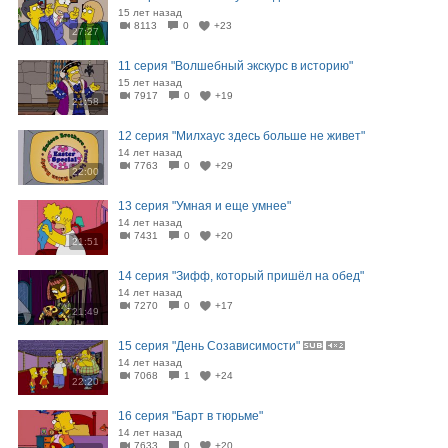
15 лет назад
8113
0
+23
27:27
11 серия "Волшебный экскурс в историю"
15 лет назад
7917
0
+19
21:58
12 серия "Милхаус здесь больше не живет"
14 лет назад
7763
0
+29
22:00
13 серия "Умная и еще умнее"
14 лет назад
7431
0
+20
21:51
14 серия "Зифф, который пришёл на обед"
14 лет назад
7270
0
+17
21:49
15 серия "День Созависимости"
14 лет назад
7068
1
+24
22:20
16 серия "Барт в тюрьме"
14 лет назад
7633
0
+20