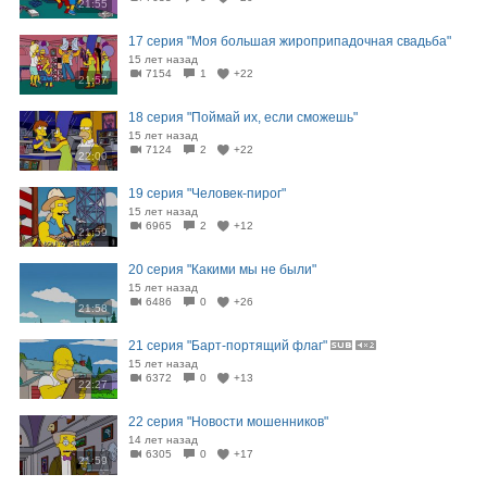
21:55
17 серия "Моя большая жироприпадочная свадьба"
15 лет назад
7154
1
+22
21:57
18 серия "Поймай их, если сможешь"
15 лет назад
7124
2
+22
22:00
19 серия "Человек-пирог"
15 лет назад
6965
2
+12
21:59
20 серия "Какими мы не были"
15 лет назад
6486
0
+26
21:58
21 серия "Барт-портящий флаг"
15 лет назад
6372
0
+13
22:27
22 серия "Новости мошенников"
14 лет назад
6305
0
+17
21:59