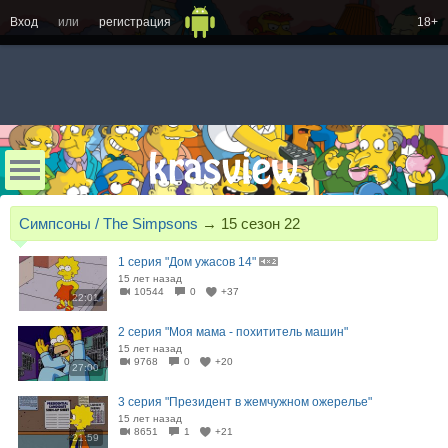
Вход
или
регистрация
18+
Симпсоны / The Simpsons
→
15 сезон 22
1 серия "Дом ужасов 14"
15 лет назад
10544
0
+37
22:01
2 серия "Моя мама - похититель машин"
15 лет назад
9768
0
+20
27:00
3 серия "Президент в жемчужном ожерелье"
15 лет назад
8651
1
+21
21:59