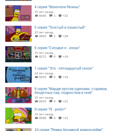
4 серия "Монологи Регины"
15 лет назад
8446
1
+22
21:58
5 серия "Толстый и пушистый"
15 лет назад
9603
1
+28
20:54
6 серия "Сегодня я - клоун"
15 лет назад
8272
0
+19
21:30
7 серия "Это - пятнадцатый сезон"
14 лет назад
8205
0
+19
21:58
8 серия "Мардж против одиноких, стариков,
бездетных пар, подростков и геев"
15 лет назад
21:48
8033
0
+21
9 серия "Я - робот"
15 лет назад
8588
0
+21
21:58
10 серия "Роман безумной домохозяйки"