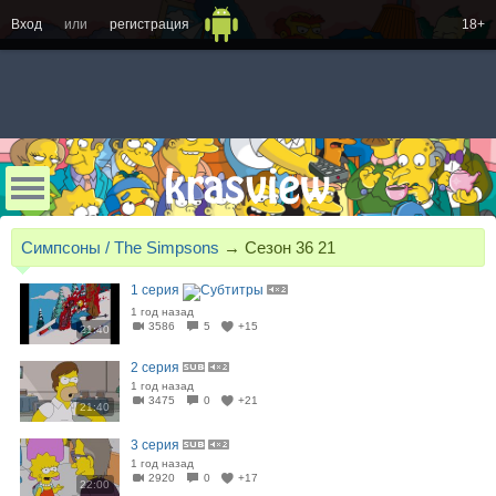
Вход
или
регистрация
18+
Симпсоны / The Simpsons
→
Сезон 36 21
1 серия
1 год назад
3586
5
+15
21:40
2 серия
1 год назад
3475
0
+21
21:40
3 серия
1 год назад
2920
0
+17
22:00