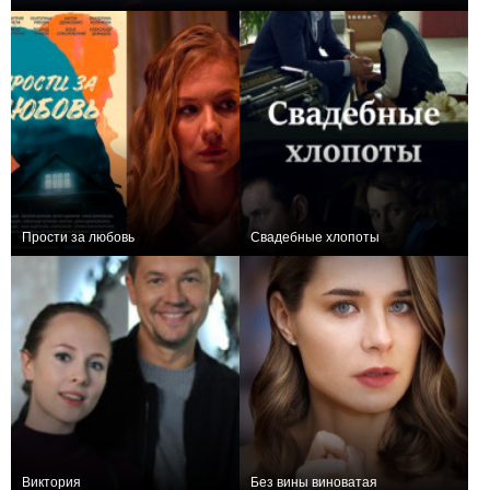
0
8
183
+1
4
181
Прости за любовь
Свадебные хлопоты
+5
4
128
0
4
40
Виктория
Без вины виноватая