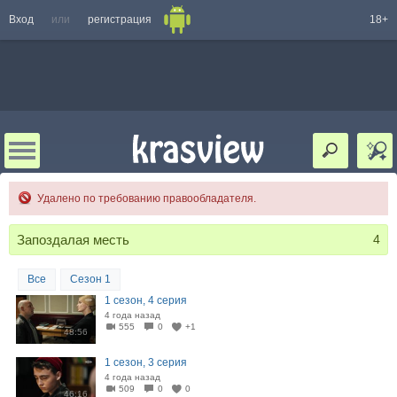
Вход
или
регистрация
18+
Удалено по требованию правообладателя.
Запоздалая месть
4
Все
Сезон 1
1 сезон, 4 серия
4 года назад
555
0
+1
48:56
1 сезон, 3 серия
4 года назад
509
0
0
46:16