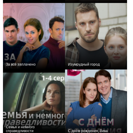
0
4
46
0
4
158
За всё заплачено
Изумрудный город
+3
4
122
+4
4
307
Семья и немного
справедливости
С днём рождения, Вика