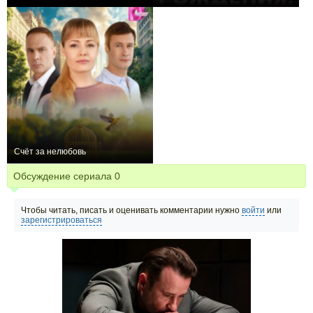
+1
4
77
+1
4
122
Счёт за нелюбовь
−1
4
114
Обсуждение сериала
0
Чтобы читать, писать и оценивать комментарии нужно
войти
или
зарегистрироваться