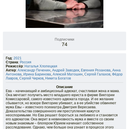
Подписчики
74
Год
:
2021
Страна
:
Россия
Режиссёр
:
Наталья Хлопецкая
Актер
:
Александр Печенин
,
Андрей Заводюк
,
Евгения Розанова
,
Анна
Антонова
,
Ирина Баринова
,
Алексей Матошин
,
Сергей Галахов
,
Фёдор
Лавров
,
Сергей Чирков
,
Никита Богатов
Описание
Ева – начинающий и амбициозный адвокат, счастливая жена и мама.
Она мечтает получить место младшего юриста в фирме Виктории
Комиссаровой, самого известного адвоката города. И ее желание
сбывается, но вскоре Викторию убивают, а в ее убийстве обвиняют
мужа Евы – известного психиатра Дмитрия Вересаева.
Доказательства совершенного им преступления кажутся
неоспоримыми. Но Ева решает бороться за любимого и становится
его адвокатом. Она верит в невиновность мужа и вместе со своим
новым знакомым – блогером Юрием начинает собственное
расследование. Однако, чем больше она узнает в процессе этого