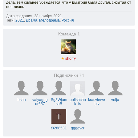
дела, тем сильнее убеждается, что у Дмитрия была другая, скрытая от
нее жизнь…
Дата создания: 28 ноября 2021
Теги:
2021
,
Драма
,
Мелодрама
,
Россия
Команда
1
★
shorry
Подписчики
74
tesha
valyagrig
Sg8Wjam
polishchu
krasviewe
volja
or657
saB
k_is
iptv
t8288531
ggggvcr