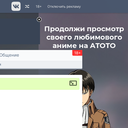
18+
Отключить рекламу
18+
Общение
м