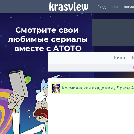
Вход
или
реги
Кино
Космическая академия / Space 