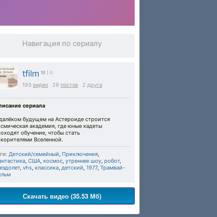
Навигация по сериалу
tfilm
10
| 0
193
видео
26
постов
2
друга
писание сериала
 далёком будущем на Астероиде строится
осмическая академия, где юные кадеты
оходят обучение, чтобы стать
окорителями Вселенной.
ги:
Детский/семейный
,
Приключения
,
антастика
,
США
,
космос
,
утреннее шоу
,
робот
,
ездолет
,
vhs
,
классика
,
детский
,
1977
,
Трамвай-
ильм
Скачать видео (35.53 Мб)