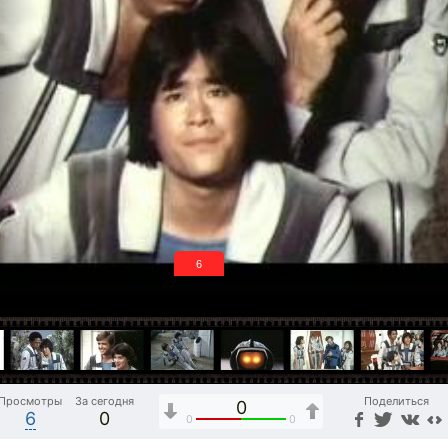
5
Просмотры
За сегодня
Поделиться
0
6
0
0
0