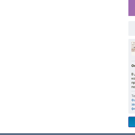
О
В
к
пр
п
Те
Ф
зв
ф