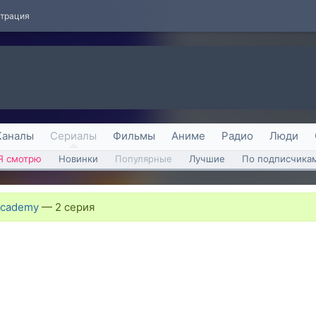
страция
Каналы
Сериалы
Фильмы
Аниме
Радио
Люди
Я смотрю
Новинки
Популярные
Лучшие
По подписчика
Academy
—
2 серия