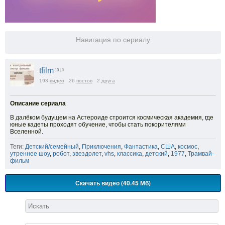
Навигация по сериалу
tfilm
10
| 0
193
видео
26
постов
2
друга
Описание сериала
В далёком будущем на Астероиде строится космическая академия, где
юные кадеты проходят обучение, чтобы стать покорителями
Вселенной.
Теги:
Детский/семейный
,
Приключения
,
Фантастика
,
США
,
космос
,
утреннее шоу
,
робот
,
звездолет
,
vhs
,
классика
,
детский
,
1977
,
Трамвай-
фильм
Скачать видео (40.45 Мб)