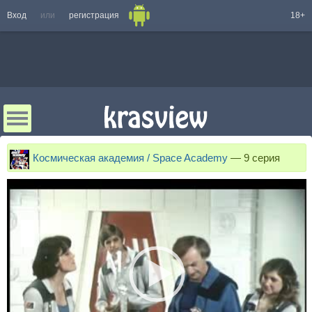
Вход
или
регистрация
18+
Космическая академия / Space Academy
—
9 серия