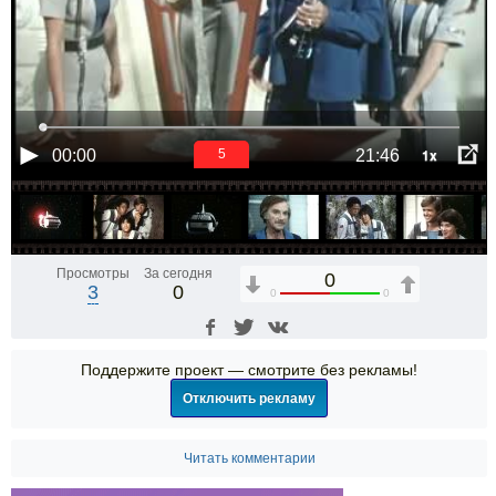
1x
00:00
21:46
5
Просмотры
За сегодня
0
3
0
0
0
Поддержите проект — смотрите без рекламы!
Отключить рекламу
Читать комментарии