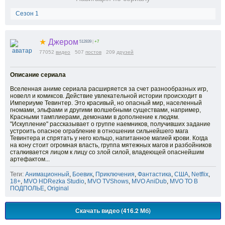
Сезон 1
★
Джером
512839
|
+7
77052
видео
507
постов
209
друзей
Описание сериала
Вселенная аниме сериала расширяется за счет разнообразных игр,
новелл и комиксов. Действие увлекательной истории происходит в
Империуме Тевинтер. Это красивый, но опасный мир, населенный
гномами, эльфами и другими волшебными существами, например,
Красными тамплиерами, демонами в дополнение к людям.
"Искупление" рассказывает о группе наемников, получивших задание
устроить опасное ограбление в отношении сильнейшего мага
Тевинтера и спрятать у него кольцо, напитанное магией крови. Когда
на кону стоит огромная власть, группа мятежных магов и разбойников
сталкивается лицом к лицу со злой силой, владеющей опаснейшим
артефактом...
Теги:
Анимационный
,
Боевик
,
Приключения
,
Фантастика
,
США
,
Netflix
,
18+
,
MVO HDRezka Studio
,
MVO TVShows
,
MVO AniDub
,
MVO ТО В
ПОДПОЛЬЕ
,
Original
Скачать видео (416.2 Мб)