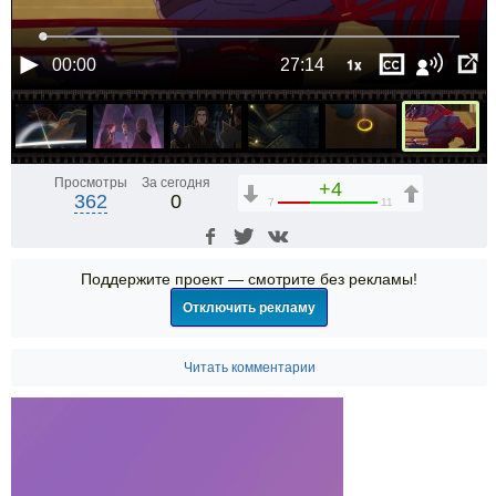
1x
00:00
27:14
Просмотры
За сегодня
+4
362
0
7
11
Поддержите проект — смотрите без рекламы!
Отключить рекламу
Читать комментарии