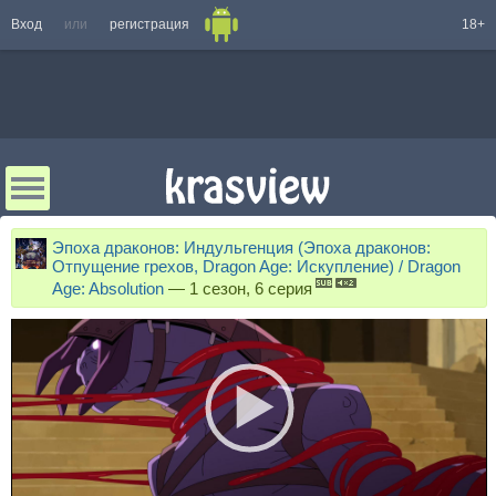
Вход
или
регистрация
18+
Эпоха драконов: Индульгенция (Эпоха драконов:
Отпущение грехов, Dragon Age: Искупление) / Dragon
Age: Absolution
—
1 сезон, 6 серия