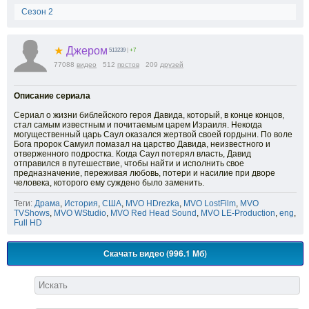
Сезон 2
★
Джером
513239
|
+7
77088
видео
512
постов
209
друзей
Описание сериала
Сериал о жизни библейского героя Давида, который, в конце концов,
стал самым известным и почитаемым царем Израиля. Некогда
могущественный царь Саул оказался жертвой своей гордыни. По воле
Бога пророк Самуил помазал на царство Давида, неизвестного и
отверженного подростка. Когда Саул потерял власть, Давид
отправился в путешествие, чтобы найти и исполнить свое
предназначение, переживая любовь, потери и насилие при дворе
человека, которого ему суждено было заменить.
Теги:
Драма
,
История
,
США
,
MVO HDrezka
,
MVO LostFilm
,
MVO
TVShows
,
MVO WStudio
,
MVO Red Head Sound
,
MVO LE-Production
,
eng
,
Full HD
Скачать видео (996.1 Мб)