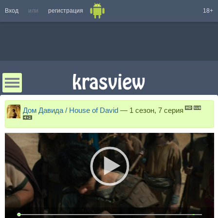
Вход
или
регистрация
18+
Дом Давида / House of David
—
1 сезон, 7 серия