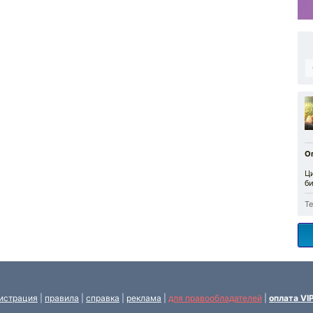
О
Ц
би
Те
истрация
|
правила
|
справка
|
реклама
|
для правообладателей
|
оплата VI