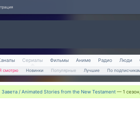
страция
Каналы
Сериалы
Фильмы
Аниме
Радио
Люди
Я смотрю
Новинки
Популярные
Лучшие
По подписчика
авета / Animated Stories from the New Testament
—
1 сезон