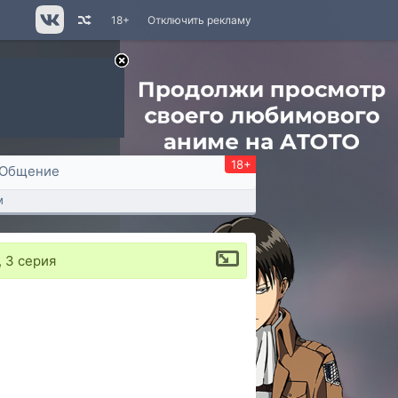
18+
Отключить рекламу
18+
Общение
м
, 3 серия