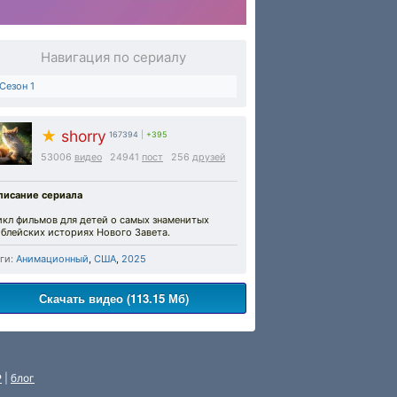
Навигация по сериалу
Сезон 1
★
shorry
167394
|
+395
53006
видео
24941
пост
256
друзей
писание сериала
икл фильмов для детей о самых знаменитых
блейских историях Нового Завета.
ги:
Анимационный
,
США
,
2025
Скачать видео (113.15 Мб)
P
|
блог