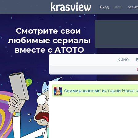
Вход
или
реги
Кино
Анимированные истории Нового З