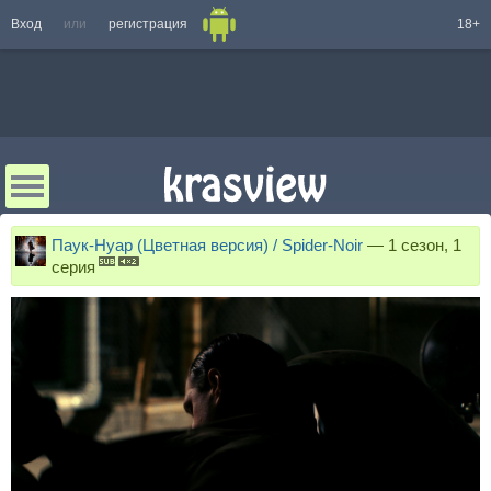
Вход
или
регистрация
18+
Паук-Нуар (Цветная версия) / Spider-Noir
—
1 сезон, 1
серия