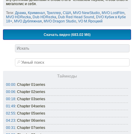
мегаполис и себя.
Теги:
Драма
,
Криминал
,
Триллер
,
США
,
MVO NewStudio
,
MVO LostFilm
,
MVO HDRezka
,
Dub HDRezka
,
Dub Red Head Sound
,
DVO Кубик в Кубе
18+
,
MVO Дубляжная
,
MVO Dragon Studio
,
VO М.Яроцкий
Скачать видео (683.02 Мб)
Таймкоды
00:00
: Chapter 01series
00:06
: Chapter 02series
00:18
: Chapter 03series
01:49
: Chapter 04series
02:55
: Chapter 05series
04:23
: Chapter 06series
00:31
: Chapter 07series