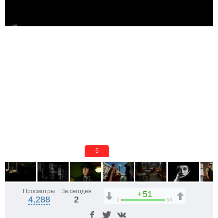
5
Просмотры
За сегодня
+51
4,288
2
2
53