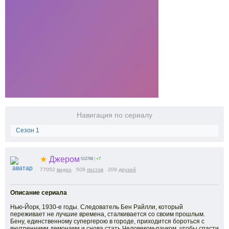
Навигация по сериалу
Сезон 1
★
Джером
512788
|
+7
77052
видео
508
постов
209
друзей
Описание сериала
Нью-Йорк, 1930-е годы. Следователь Бен Райлли, который
переживает не лучшие времена, сталкивается со своим прошлым.
Бену, единственному супергерою в городе, приходится бороться с
внутренними демонами и снова стать Человеком-пауком, чтобы спасти