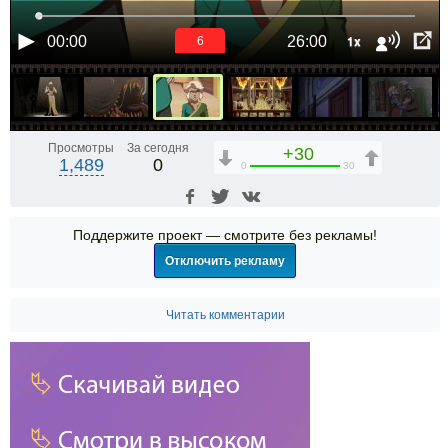
1x
00:00
26:00
6
Просмотры
За сегодня
+30
1,489
0
0
30
Поддержите проект — смотрите без рекламы!
Отключить рекламу
Читать комментарии