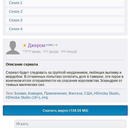
Сезон 1
Сезон 2
Сезон 3
Сезон 4
★
Джером
512995
|
+6
77073
видео
511
постов
209
друзей
Описание сериала
Сериал будет следовать за группой неудачников, любящих выпивку и
мордобои. В отчаянных попытках оплатить долг в таверне, эти герои в
конечном итоге отправляются на спасение королевства Эскандрия от
темных магических сил.
Теги:
Боевик
,
Комедия
,
Приключения
,
Фэнтези
,
США
,
HDrezka Studio
,
HDrezka Studio (18+)
,
eng
Скачать видео (159.55 Мб)