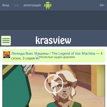
Вход
или
регистрация
18+
Легенда Вокс Машины / The Legend of Vox Machina
—
4
сезон, 3 серия