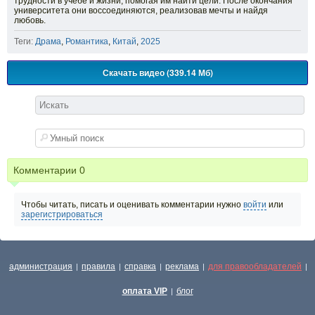
трудности в учёбе и жизни, помогая им найти цели. После окончания
университета они воссоединяются, реализовав мечты и найдя
любовь.
Теги:
Драма
,
Романтика
,
Китай
,
2025
Скачать видео (339.14 Мб)
Комментарии
0
Чтобы читать, писать и оценивать комментарии нужно
войти
или
зарегистрироваться
администрация
правила
справка
реклама
для правообладателей
|
|
|
|
|
оплата VIP
блог
|