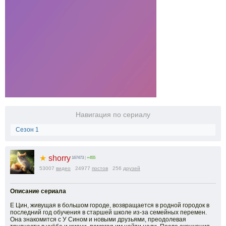
Навигация по сериалу
Сезон 1
★
shorry
167473
|
+455
53007
видео
24977
постов
256
друзей
Описание сериала
Е Цин, живущая в большом городе, возвращается в родной городок в
последний год обучения в старшей школе из‑за семейных перемен.
Она знакомится с У Сином и новыми друзьями, преодолевая