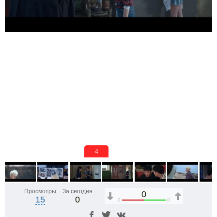
4
Просмотры
За сегодня
0
15
0
0
0