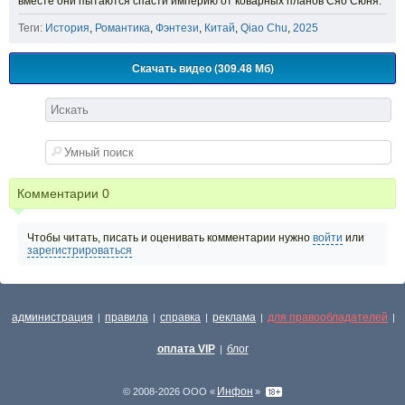
вместе они пытаются спасти империю от коварных планов Сяо Сюня.
Теги:
История
,
Романтика
,
Фэнтези
,
Китай
,
Qiao Chu
,
2025
Скачать видео (309.48 Мб)
Комментарии
0
Чтобы читать, писать и оценивать комментарии нужно
войти
или
зарегистрироваться
администрация
правила
справка
реклама
для правообладателей
|
|
|
|
|
оплата VIP
блог
|
Инфон
© 2008-2026 ООО «
»