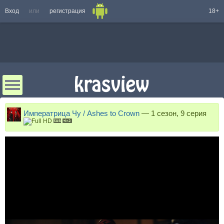
Вход
или
регистрация
18+
Императрица Чу / Ashes to Crown
—
1 сезон, 9 серия