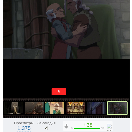
6
Просмотры
За сегодня
+38
1,375
4
0
38