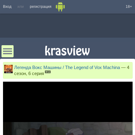
Вход
или
регистрация
18+
Легенда Вокс Машины / The Legend of Vox Machina
—
4
сезон, 6 серия