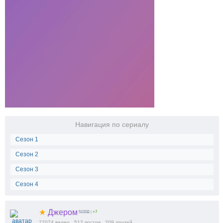
Навигация по сериалу
Сезон 1
Сезон 2
Сезон 3
Сезон 4
★
Джером
513111
|
+7
77074
видео
512
постов
209
друзей