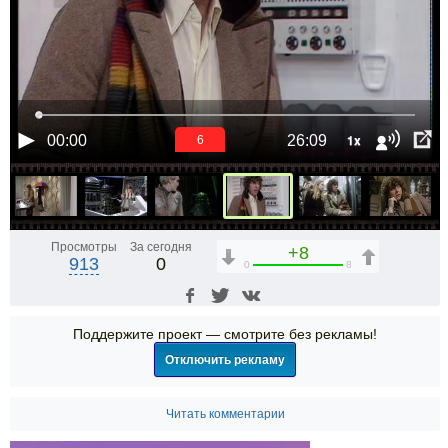
1x
00:00
26:09
6
Просмотры
За сегодня
+8
913
0
0
8
Поддержите проект — смотрите без рекламы!
Отключить рекламу
Читать комментарии