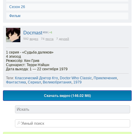
Сезон 26
Фильм
Docmast
4016
|
+1
592
видео
74
поста
7
друзей
1 серия - «Судьба далеков»
4 эпизод
Режиссёр: Кен Грив
Сценарист: Терри Нэйшн
Дата выхода: 1 — 22 сентября 1979
Теги:
Классический Доктор Кто
,
Doctor Who Classic
,
Приключения
,
Фантастика
,
Сериал
,
Великобритания
,
1979
Скачать видео (146.02 Мб)