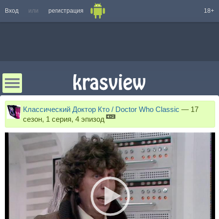
Вход
или
регистрация
18+
Классический Доктор Кто / Doctor Who Classic
—
17
сезон, 1 серия, 4 эпизод