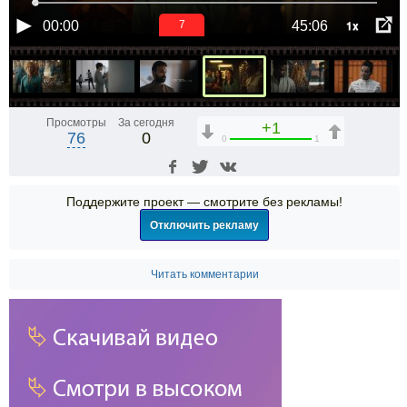
1x
00:00
45:06
6
Просмотры
За сегодня
+1
76
0
0
1
Поддержите проект — смотрите без рекламы!
Отключить рекламу
Читать комментарии