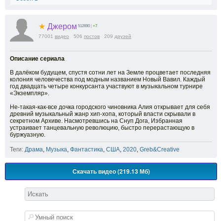
★
Джером
512690
|
+7
77001
видео
506
постов
209
друзей
Описание сериала
В далёком будущем, спустя сотни лет на Земле процветает последняя
колония человечества под модным названием Новый Вавил. Каждый
год двадцать четыре конкурсанта участвуют в музыкальном турнире
«Экземпляр».
Не-такая-как-все дочка городского чиновника Алия открывает для себя
древний музыкальный жанр хип-хопа, который власти скрывали в
секретном Архиве. Насмотревшись на Снуп Дога, Избранная
устраивает танцевальную революцию, быстро перерастающую в
буржуазную.
Теги:
Драма
,
Музыка
,
Фантастика
,
США
,
2020
,
Greb&Creative
Скачать видео (219.13 Мб)