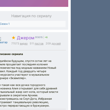
Навигация по сериалу
Сезон 1
★
Джером
513015
|
+6
77073
видео
511
постов
209
друзей
писание сериала
далёком будущем, спустя сотни лет на
емле процветает последняя колония
еловечества под модным названием Новый
авил. Каждый год двадцать четыре
онкурсанта участвуют в музыкальном
рнире «Экземпляр».
-такая-как-все дочка городского
новника Алия открывает для себя древний
узыкальный жанр хип-хопа, который власти
рывали в секретном Архиве.
асмотревшись на Снуп Дога, Избранная
страивает танцевальную революцию,
ыстро перерастающую в буржуазную.