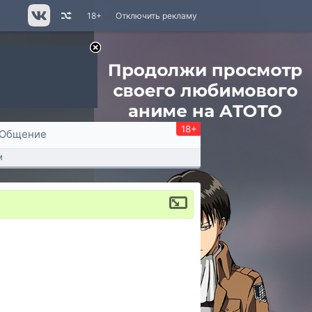
18+
Отключить рекламу
18+
Общение
м