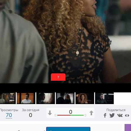
6
Просмотры
За сегодня
Поделиться
0
70
0
0
0