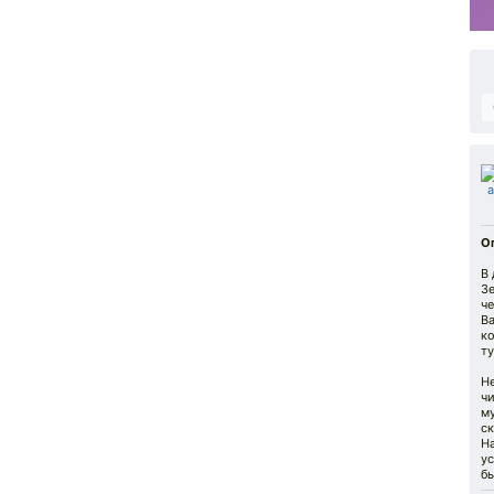
О
В 
З
ч
В
к
ту
Не
чи
м
ск
Н
у
б