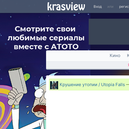
Вход
или
реги
Кино
Крушение утопии / Utopia Falls