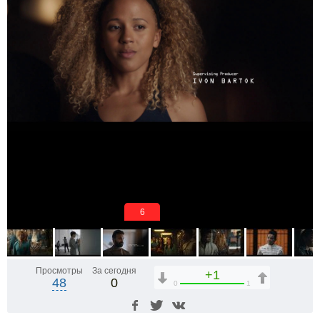
5
Просмотры
За сегодня
+1
48
0
0
1