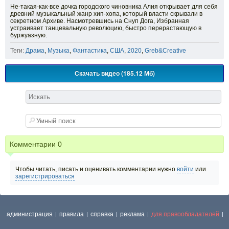
Не-такая-как-все дочка городского чиновника Алия открывает для себя
древний музыкальный жанр хип-хопа, который власти скрывали в
секретном Архиве. Насмотревшись на Снуп Дога, Избранная
устраивает танцевальную революцию, быстро перерастающую в
буржуазную.
Теги:
Драма
,
Музыка
,
Фантастика
,
США
,
2020
,
Greb&Creative
Скачать видео (185.12 Мб)
Комментарии
0
Чтобы читать, писать и оценивать комментарии нужно
войти
или
зарегистрироваться
администрация
правила
справка
реклама
для правообладателей
|
|
|
|
|