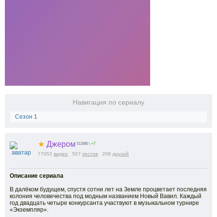
Навигация по сериалу
Сезон 1
★
Джером
512890
|
+7
77052
видео
507
постов
209
друзей
Описание сериала
В далёком будущем, спустя сотни лет на Земле процветает последняя
колония человечества под модным названием Новый Вавил. Каждый
год двадцать четыре конкурсанта участвуют в музыкальном турнире
«Экземпляр».