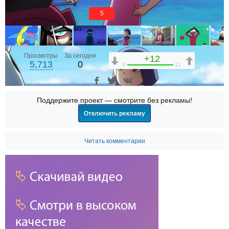
5
Просмотры
За сегодня
+12
5,713
0
0
12
Поддержите проект — смотрите без рекламы!
Отключить рекламу
Читать комментарии
00:00
00:00
15:38
1x
2x
1.75x
1.5x