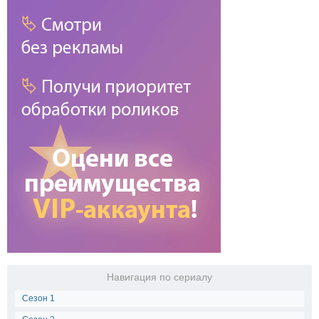
1.25x
1x
0.75x
0.5x
100
%
Масштаб:
100
%
-5%
+5%
Нет
Субтитры №1
Simplified (SDH)
Traditional (SDH)
Субтитры №4
Субтитры №5
NewStation
Звуковая дорожка №2
Навигация по сериалу
Сезон 1