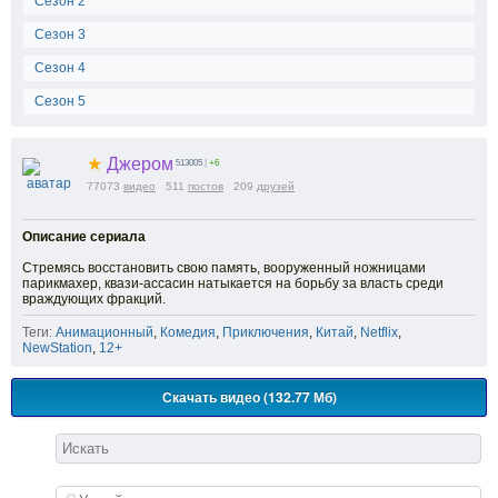
Сезон 2
Сезон 3
Сезон 4
Сезон 5
★
Джером
513005
|
+6
77073
видео
511
постов
209
друзей
Описание сериала
Стремясь восстановить свою память, вооруженный ножницами
парикмахер, квази-ассасин натыкается на борьбу за власть среди
враждующих фракций.
Теги:
Анимационный
,
Комедия
,
Приключения
,
Китай
,
Netflix
,
NewStation
,
12+
Скачать видео (132.77 Мб)