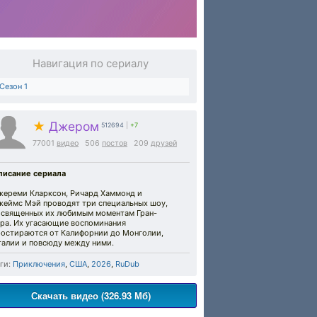
Навигация по сериалу
Сезон 1
★
Джером
512694
|
+7
77001
видео
506
постов
209
друзей
писание сериала
жереми Кларксон, Ричард Хаммонд и
жеймс Мэй проводят три специальных шоу,
освященных их любимым моментам Гран-
ура. Их угасающие воспоминания
ростираются от Калифорнии до Монголии,
талии и повсюду между ними.
ги:
Приключения
,
США
,
2026
,
RuDub
Скачать видео (326.93 Мб)