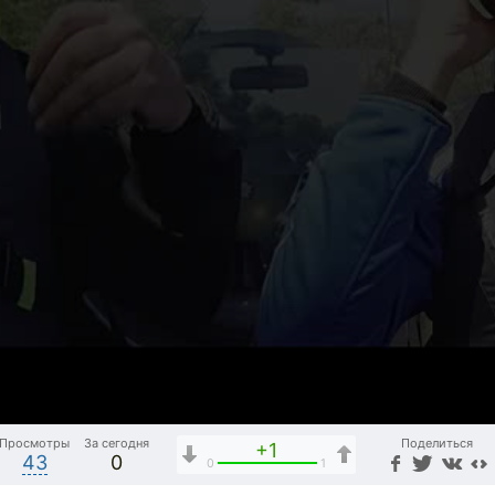
Просмотры
За сегодня
Поделиться
+1
43
0
0
1