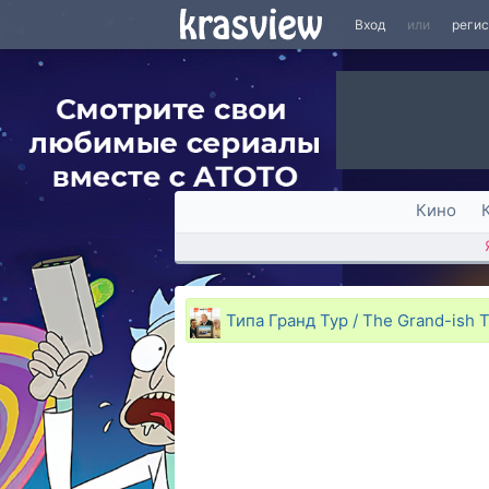
Вход
или
реги
Кино
Типа Гранд Тур / The Grand-ish 