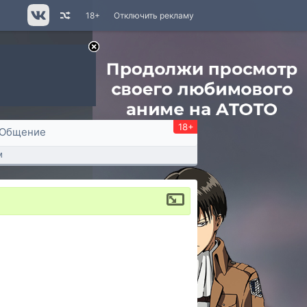
18+
Отключить рекламу
18+
Общение
м