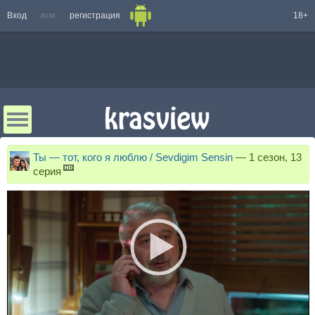
Вход
или
регистрация
18+
Ты — тот, кого я люблю / Sevdigim Sensin
—
1 сезон, 13
серия