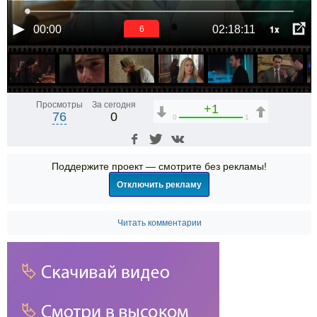
1x
00:00
02:18:11
6
Просмотры
За сегодня
+1
76
0
0
1
Поддержите проект — смотрите без рекламы!
Отключить рекламу
Читать комментарии