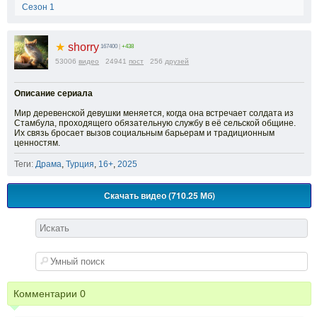
Сезон 1
★
shorry
167400
|
+438
53006
видео
24941
пост
256
друзей
Описание сериала
Мир деревенской девушки меняется, когда она встречает солдата из
Стамбула, проходящего обязательную службу в её сельской общине.
Их связь бросает вызов социальным барьерам и традиционным
ценностям.
Теги:
Драма
,
Турция
,
16+
,
2025
Скачать видео (710.25 Мб)
Комментарии
0