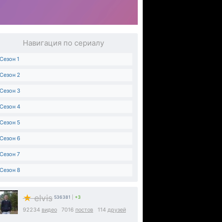
Навигация по сериалу
Сезон 1
Сезон 2
Сезон 3
Сезон 4
Сезон 5
Сезон 6
Сезон 7
Сезон 8
★
elvis
536381
|
+3
92234
видео
7016
постов
114
друзей