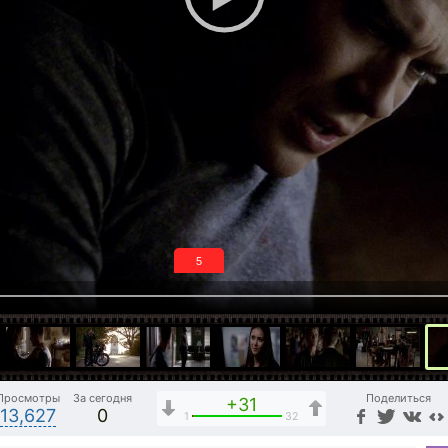
4
Просмотры
За сегодня
Поделиться
+31
13,627
0
1
32