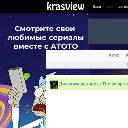
Вход
или
реги
Кино
Дневники вампира / The Vampire 