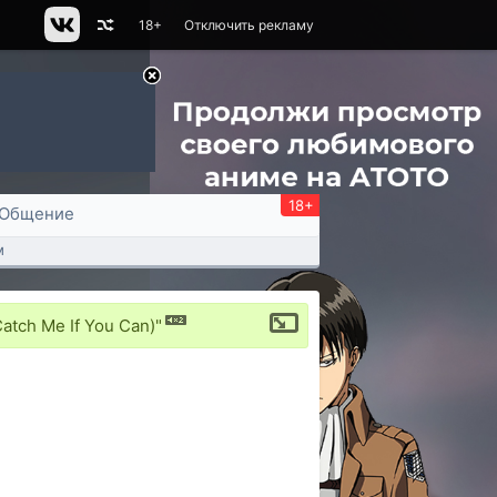
18+
Отключить рекламу
18+
Общение
м
tch Me If You Can)"