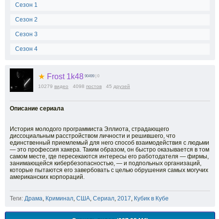
Сезон 1
Сезон 2
Сезон 3
Сезон 4
★
Frost 1k48
90499
| 0
10279
видео
4098
постов
45
друзей
Описание сериала
История молодого программиста Эллиота, страдающего
диссоциальным расстройством личности и решившего, что
единственный приемлемый для него способ взаимодействия с людьми
— это профессия хакера. Таким образом, он быстро оказывается в том
самом месте, где пересекаются интересы его работодателя — фирмы,
занимающейся кибербезопасностью, — и подпольных организаций,
которые пытаются его завербовать с целью обрушения самых могучих
американских корпораций.
Теги:
Драма
,
Криминал
,
США
,
Сериал
,
2017
,
Кубик в Кубе