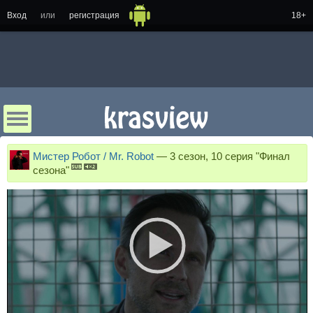
Вход
или
регистрация
18+
Мистер Робот / Mr. Robot
—
3 сезон, 10 серия "Финал
сезона"