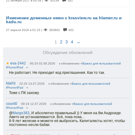
21 октября 2017 в 00:39 |
30159
181
Изменение доменных имен с krasview.ru на hlamer.ru и
kadu.ru
27 апреля 2016 в 01:15 |
363802
452
1
2
3
4
→
Обсуждение обновлений
★
eva-2442
00:24 02.08.2026
к обновлению «
Важно для пользователей
iPhone/iPad
»
Не работает. Не приходит код приглашения. Как то так.
NikFit
22:25 13.07.2026
к обновлению «
Важно для пользователей
iPhone/iPad
»
Тоже с ПК захожу.
count0
09:19 12.07.2026
к обновлению «
Важно для пользователей
iPhone/iPad
»
@
Margo383
,
И абсолютно правильный )) У меня на 8м Андроиде
Авито не устанавливается. Всё, пока-пока...
8-9 лет железке и можете её выбросить. Капиталисты хотят, чтобы
постоянно несли бабки.