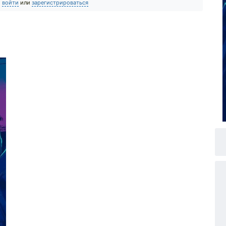
о
войти
или
зарегистрироваться