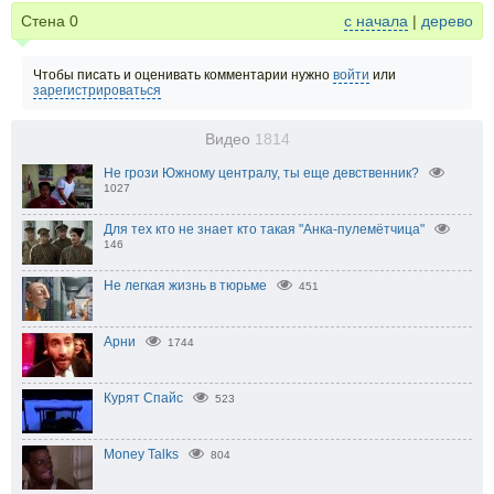
Стена
0
с начала
|
дерево
Чтобы писать и оценивать комментарии нужно
войти
или
зарегистрироваться
Видео
1814
Не грози Южному централу, ты еще девственник?
1027
Для тех кто не знает кто такая "Анка-пулемётчица"
146
Не легкая жизнь в тюрьме
451
Арни
1744
Курят Спайс
523
Money Talks
804