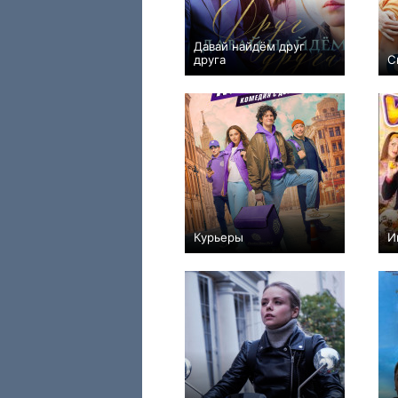
Давай найдём друг
друга
С
+7
16
204
Курьеры
И
+16
8
499