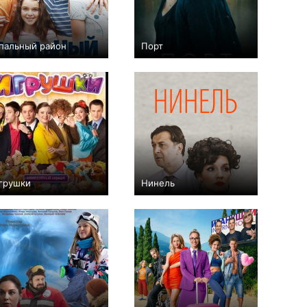
пальный район
Порт
0
114
23
+14
8
433
грушки
Нинель
+4
40
48
+3
16
214