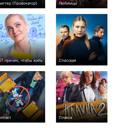
риггер (Провокатор)
Любимцы
+924
40
5466
+92
20
1427
57 причин, чтобы жить
Спасская
+187
26
1100
+125
80
1173
онтакт
Плакса
+240
17
1560
+160
16
1617