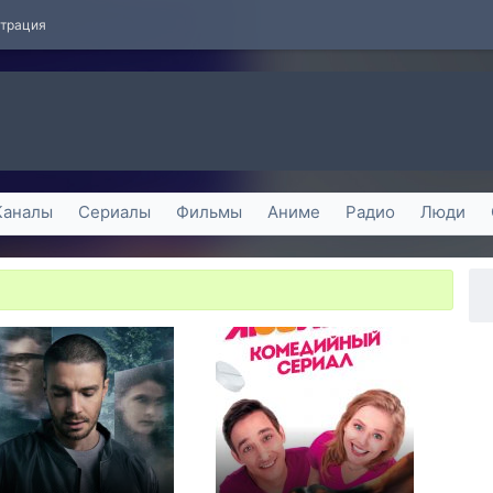
страция
Каналы
Сериалы
Фильмы
Аниме
Радио
Люди