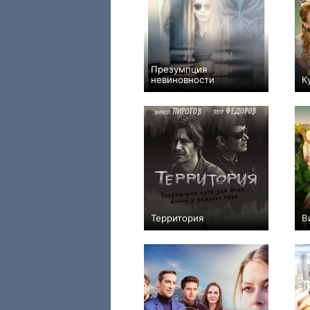
Презумпция
невиновности
К
+9
16
247
Территория
В
+51
8
571