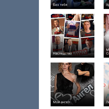
Без тебя
Х
−1
4
138
М
Наследство
С
+5
10
71
Мой ангел
Л
+2
2
42