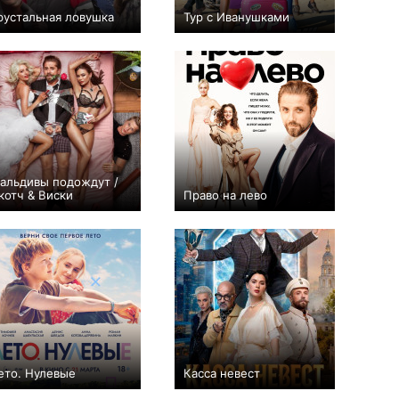
рустальная ловушка
Тур с Иванушками
0
4
81
+8
альдивы подождут /
котч & Виски
Право на лево
+1
+1
ето. Нулевые
Касса невест
+1
0