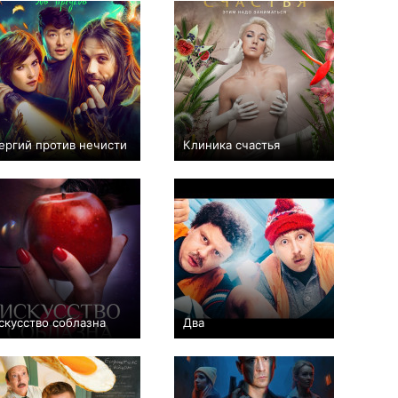
ергий против нечисти
Клиника счастья
+133
18
1820
+36
8
768
скусство соблазна
Два
+23
20
1023
+89
17
596