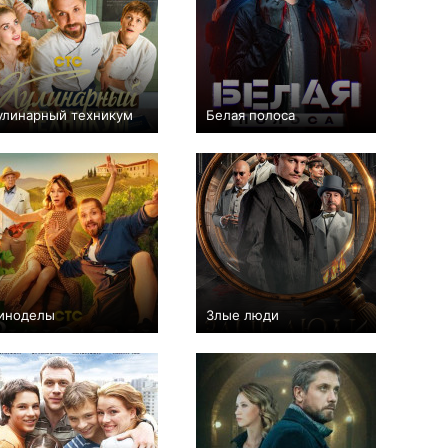
улинарный техникум
Белая полоса
+9
17
515
+6
16
589
иноделы
Злые люди
+9
8
895
+59
9
791