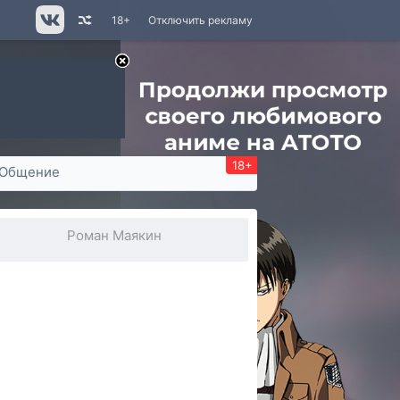
18+
Отключить рекламу
18+
Общение
Роман Маякин