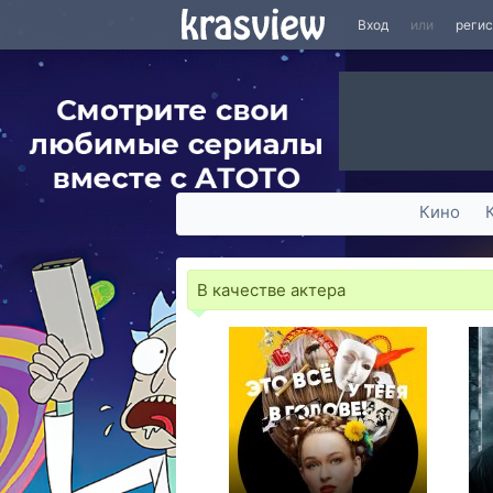
Вход
или
реги
Кино
В качестве актера