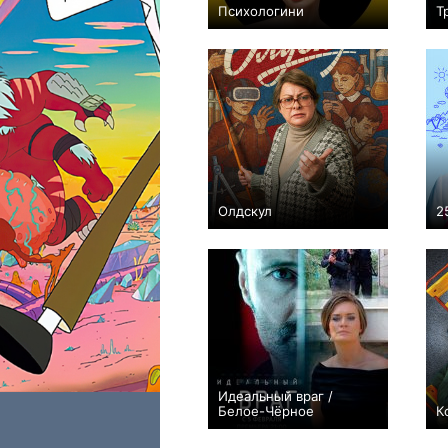
Психологини
Т
+322
42
2837
Олдскул
2
+427
17
6745
Идеальный враг /
Белое-Чёрное
К
−1
16
363