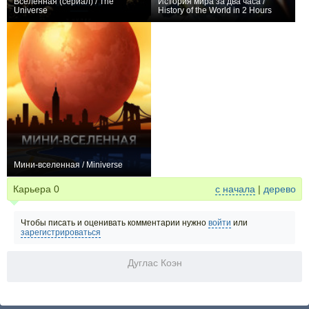
Вселенная (сериал) / The
История мира за два часа /
Universe
History of the World in 2 Hours
+218
78
448
+22
Мини-вселенная / Miniverse
0
Карьера
0
с начала
|
дерево
Чтобы писать и оценивать комментарии нужно
войти
или
зарегистрироваться
Дуглас Коэн