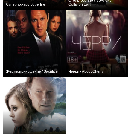
Столкновение с Землёй /
Суперпожар / Superfire
Collision Earth
+2
+1
Жертвоприношение / Sacrifice
Черри / About Cherry
0
0