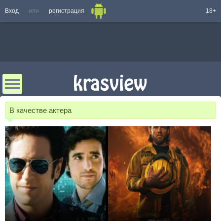
Вход
или
регистрация
18+
В качестве актера