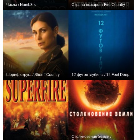
Числа / Numb3rs
Страна пожаров / Fire Country
+122
116
498
+123
73
871
Шериф округа / Sheriff Country
12 футов глубины / 12 Feet Deep
+54
20
546
+3
Столкновение Земли /