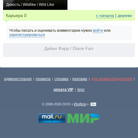
Дикость / Wildlike / Wild Like
−2
Карьера
0
с начала
|
дерево
Чтобы писать и оценивать комментарии нужно
войти
или
зарегистрироваться
Дайан Фарр / Diane Farr
администрация
правила
справка
реклама
для правообладателей
|
|
|
|
|
оплата VIP
блог
|
Инфон
© 2008-2026 ООО «
»