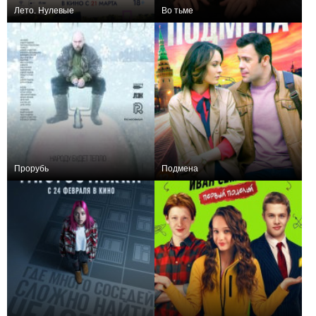
Лето. Нулевые
Во тьме
+1
0
Прорубь
Подмена
0
−1
1
51