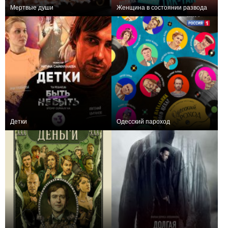
Мертвые души
Женщина в состоянии развода
+21
4
171
+1
8
68
Детки
Одесский пароход
+3
1
62
+3