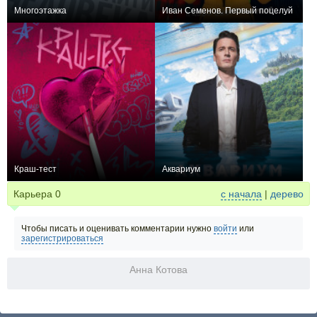
Многоэтажка
Иван Семенов. Первый поцелуй
0
0
Краш-тест
Аквариум
0
−1
Карьера
0
с начала
|
дерево
Чтобы писать и оценивать комментарии нужно
войти
или
зарегистрироваться
Анна Котова