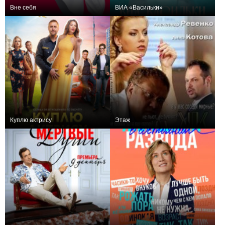
Вне себя
ВИА «Васильки»
+13
8
198
+5
8
271
Куплю актрису
Этаж
+21
8
211
+11
32
42