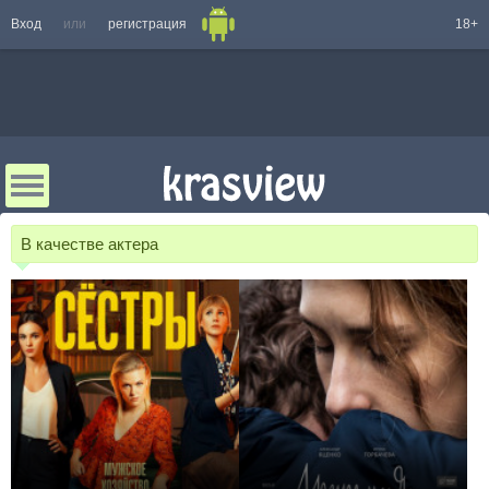
Вход
или
регистрация
18+
В качестве актера