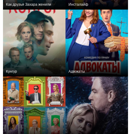
Как друзья Захара женили
Инсталайф
+8
17
336
−4
8
155
Кунгур
Адвокаты
+29
13
249
+13
12
438