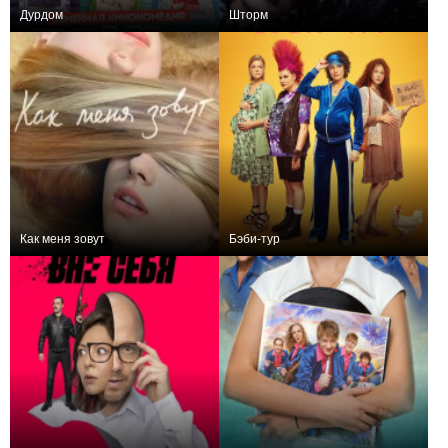
Дурдом
Шторм
+50
22
241
+16
8
325
Как меня зовут
Бэби-тур
−2
+26
9
207