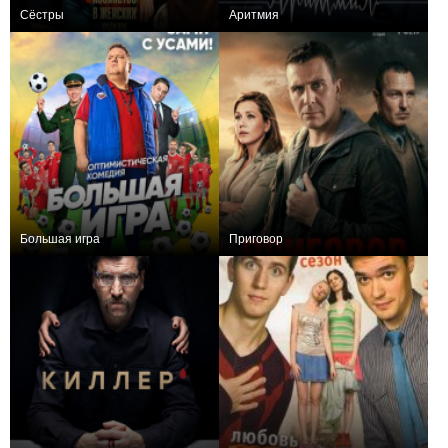
Сёстры
Аритмия
+231
45
1840
+317
Большая игра
Приговор
+203
16
1138
+55
10
2363