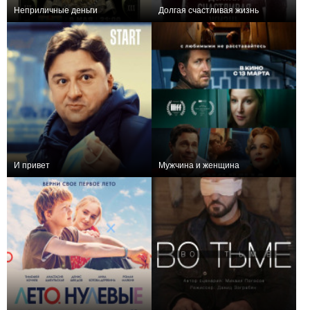
Неприличные деньги
Долгая счастливая жизнь
+2
2
208
+2
И привет
Мужчина и женщина
+8
+8