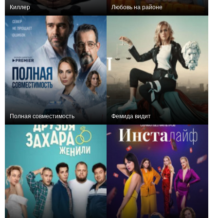
Киллер
Любовь на районе
+109
16
886
+18
50
110
Полная совместимость
Фемида видит
+54
8
1003
+20
20
136