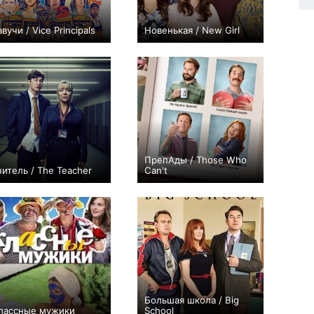
авучи / Vice Principals
Новенькая / New Girl
+256
20
998
+2044
146
2533
ПрепАды / Those Who
читель / The Teacher
Can't
+4
8
46
+6
35
104
Большая школа / Big
лассные мужики
School