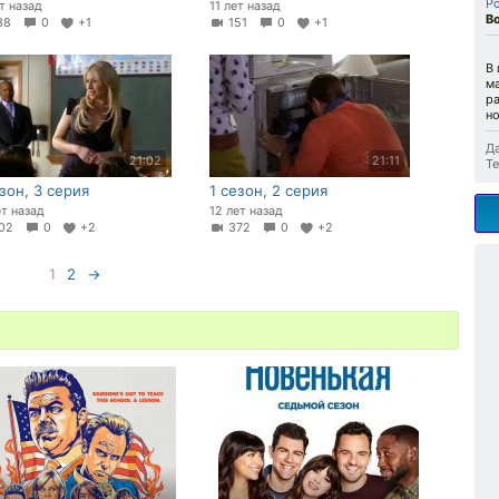
Р
ет назад
11 лет назад
В
38
0
+1
151
0
+1
В 
м
ра
н
Да
21:02
21:11
Те
езон, 3 серия
1 сезон, 2 серия
ет назад
12 лет назад
02
0
+2
372
0
+2
1
2
→