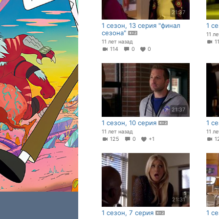
21:37
1 сезон, 13 серия "финал
1 с
сезона"
11 л
11 лет назад
1
114
0
0
21:37
1 сезон, 10 серия
1 с
11 лет назад
11 л
125
0
+1
1
21:31
1 сезон, 7 серия
1 с