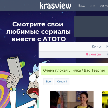
Вход
или
реги
Кино
Я смотрю
Очень плохая училка / Bad Teacher
Все
Сезон 1