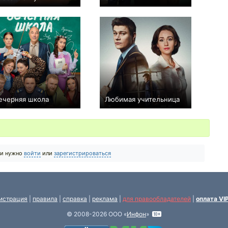
0
8
43
0
0
1
ечерняя школа
Любимая учительница
+37
16
765
+115
8
941
ии нужно
войти
или
зарегистрироваться
истрация
|
правила
|
справка
|
реклама
|
для правообладателей
|
оплата VI
© 2008-2026 ООО «
Инфон
»