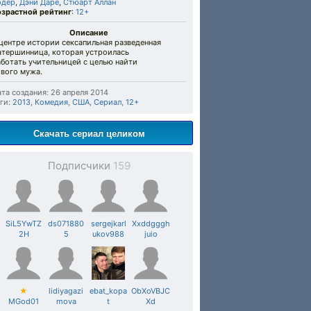
одер
,
Дэни Даре
,
Стюарт Аллан
озрастной рейтинг
:
12+
Описание
центре истории сексапильная разведенная
атершинница, которая устроилась
ботать учительницей с целью найти
ового мужа.
та создания: 26 апреля 2014
ги:
2013
,
Комедия
,
США
,
Сериал
,
12+
Скачать сериал целиком
Подписчики
159
SiL5YwTZ
ds071880
sergejkarl
Xxddgggh
2H
5
ukov988
juio
★
lidiyagazi
ebat_kopa
ObXoVBJC
MGod01
mova
t
Xd