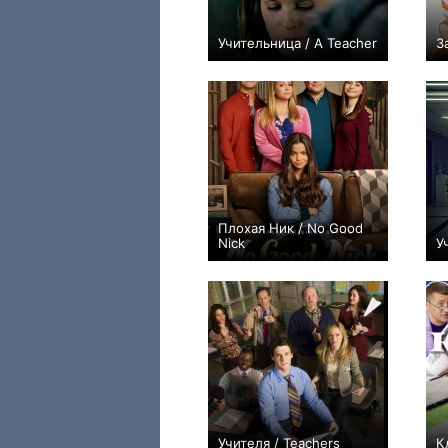
Учительница / A Teacher
З
+78
10
472
Плохая Ник / No Good
Nick
У
+20
20
119
Учителя / Teachers
К