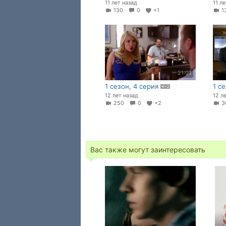
11 лет назад
11 л
130
0
+1
1
21:01
1 сезон, 4 серия
1 с
12 лет назад
12 л
250
0
+2
3
Вас также могут заинтересовать