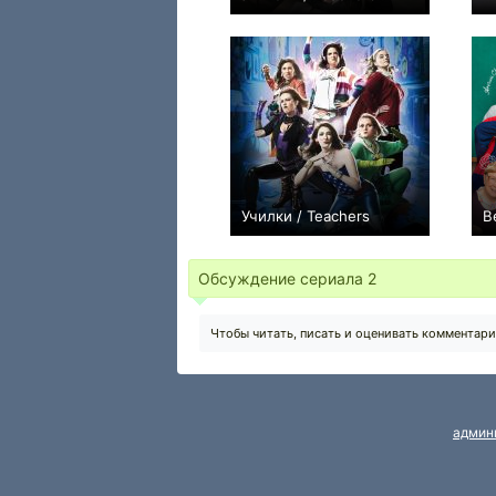
+1
6
19
Училки / Teachers
В
+42
46
131
Обсуждение сериала
2
Чтобы читать, писать и оценивать комментар
админ