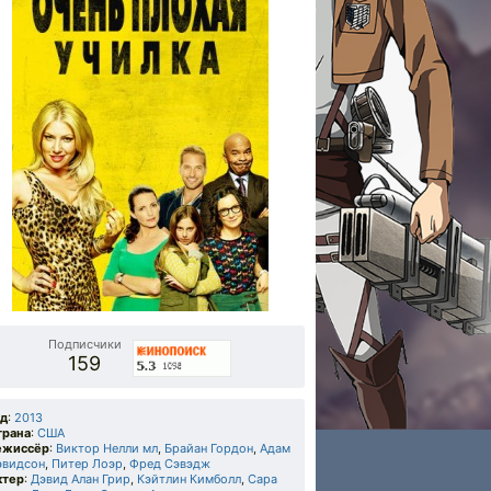
Подписчики
159
од
:
2013
трана
:
США
ежиссёр
:
Виктор Нелли мл
,
Брайан Гордон
,
Адам
эвидсон
,
Питер Лоэр
,
Фред Сэвэдж
ктер
:
Дэвид Алан Грир
,
Кэйтлин Кимболл
,
Сара