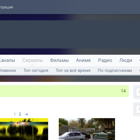
страция
Каналы
Сериалы
Фильмы
Аниме
Радио
Люди
Новинки
Топ сегодня
Топ за всё время
По подписчикам
14
1
2
→