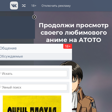
18+
Отключить рекламу
18+
Общение
Обсуждаемые