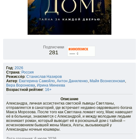
Подписчики
281
Год
:
2026
Страна
:
Россия
Режиссёр
:
Станислав Назиров
Актер
:
Екатерина Самойло
,
Антон Даниленко
,
Майя Вознесенская
,
Вера Воронкова
,
Ирина Минеева
Возрастной рейтинг
:
16+
Описание
Александра, личная ассистентка светской львицы Светланы,
отправляется в санаторий, где встречает недавно овдовевшего богача
Макса Морозова. После того как Светлана ломает ногу, Макс навещает
её в больнице, знакомится с Александрой, и между молодыми людьми
возникает роман, который выводит её в роскошный дом с тайной –
исчезновением бывшей жены Макса, Агаты, вызывающей у
Александры ночные кошмары.
Дата создания: 6 июля 2026