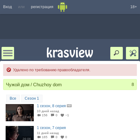
Вход
или
регистрация
18+
Удалено по требованию правообладателя.
Чужой дом / Chuzhoy dom
8
Все
Сезон 1
1 сезон, 8 серия
10 дней назад
156
0
−1
22:47
1 сезон, 7 серия
11 дней назад
165
0
0
26:06