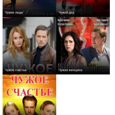
Чужие люди
Чужой дед
+1
4
121
0
2
30
Чужое счастье
Чужая женщина
0
4
108
0
2
87