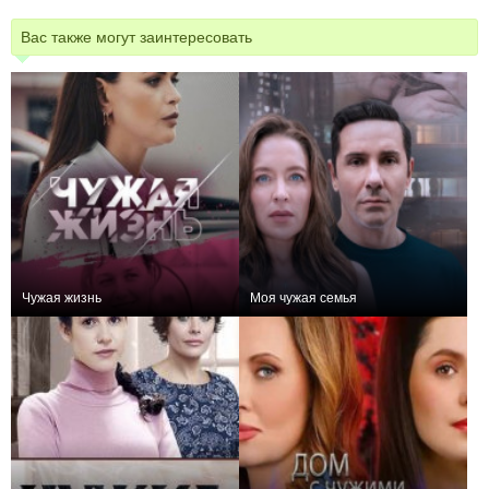
Вас также могут заинтересовать
Чужая жизнь
Моя чужая семья
+1
1
133
+4
4
129