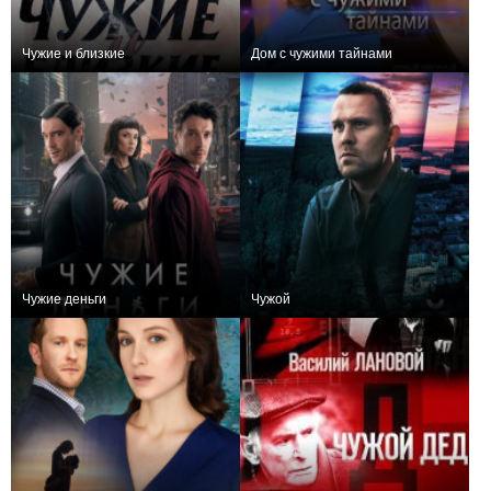
Чужие и близкие
Дом с чужими тайнами
0
4
64
0
16
119
Чужие деньги
Чужой
+65
10
1360
+89
16
981