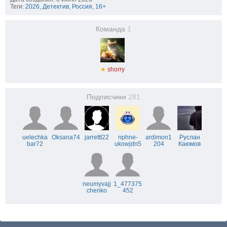
Теги:
2026
,
Детектив
,
Россия
,
16+
Команда
1
★
shorry
Подписчики
281
uelechka
Oksana74
jarrettt22
nphne-
ardimon1
Руслан
bar72
ukowjdn5
204
Каюмов
neumyvajj
1_477375
chenko
452