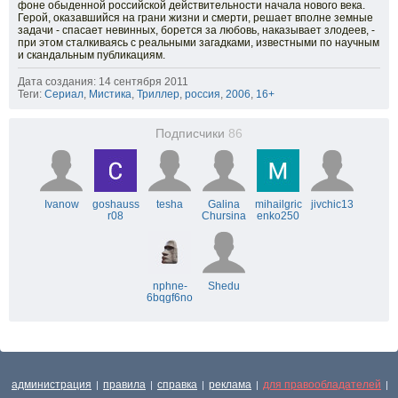
фоне обыденной российской действительности начала нового века.
Герой, оказавшийся на грани жизни и смерти, решает вполне земные
задачи - спасает невинных, борется за любовь, наказывает злодеев, -
при этом сталкиваясь с реальными загадками, известными по научным
и скандальным публикациям.
Дата создания: 14 сентября 2011
Теги:
Сериал
,
Мистика
,
Триллер
,
россия
,
2006
,
16+
Подписчики
86
Ivanow
goshauss
tesha
Galina
mihailgric
jivchic13
r08
Chursina
enko250
nphne-
Shedu
6bqgf6no
администрация
правила
справка
реклама
для правообладателей
|
|
|
|
|