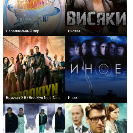
Параллельный мир
Висяки
0
0
12
0
0
14
Бруклин 9-9 / Brooklyn Nine-Nine
Иное
+7956
152
9196
+18
13
65