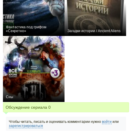
Фантастика под грифом
«Секретно»
Загадки истории / Ancient Aliens
+18
25
119
+57
46
349
Сны
+18
30
59
Обсуждение сериала
0
Чтобы читать, писать и оценивать комментарии нужно
войти
или
зарегистрироваться