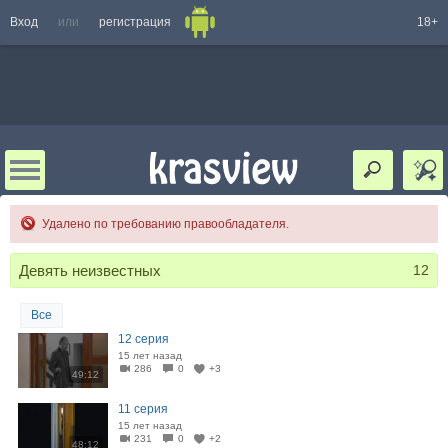
Вход
или
регистрация
18+
Удалено по требованию правообладателя.
Девять неизвестных
12
Все
12 серия
15 лет назад
286
0
+3
49:12
11 серия
15 лет назад
231
0
+2
48:12