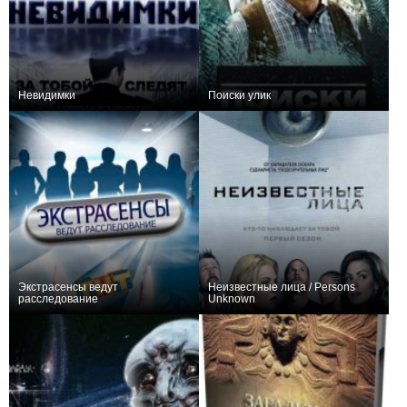
Невидимки
Поиски улик
0
24
43
+10
10
146
Экстрасенсы ведут
Неизвестные лица / Persons
расследование
Unknown
+376
141
3126
+77
13
260