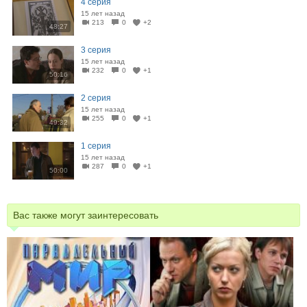
4 серия
15 лет назад
213
0
+2
48:27
3 серия
15 лет назад
232
0
+1
50:16
2 серия
15 лет назад
255
0
+1
49:32
1 серия
15 лет назад
287
0
+1
50:00
Вас также могут заинтересовать