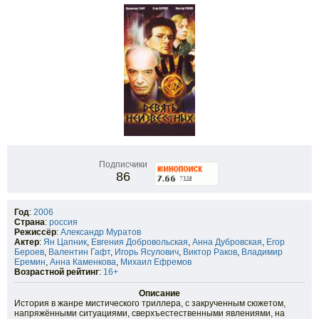
Подписчики
86
Год
:
2006
Страна
:
россия
Режиссёр
:
Александр Муратов
Актер
:
Ян Цапник
,
Евгения Добровольская
,
Анна Дубровская
,
Егор
Бероев
,
Валентин Гафт
,
Игорь Ясулович
,
Виктор Раков
,
Владимир
Еремин
,
Анна Каменкова
,
Михаил Ефремов
Возрастной рейтинг
:
16+
Описание
История в жанре мистического триллера, с закрученным сюжетом,
напряжёнными ситуациями, сверхъестественными явлениями, на