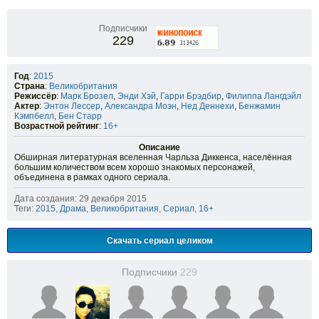
Подписчики
229
Год
:
2015
Страна
:
Великобритания
Режиссёр
:
Марк Брозел
,
Энди Хэй
,
Гарри Брэдбир
,
Филиппа Лангдэйл
Актер
:
Энтон Лессер
,
Александра Моэн
,
Нед Деннехи
,
Бенжамин
Кэмпбелл
,
Бен Старр
Возрастной рейтинг
:
16+
Описание
Обширная литературная вселенная Чарльза Диккенса, населённая
большим количеством всем хорошо знакомых персонажей,
объединена в рамках одного сериала.
Дата создания: 29 декабря 2015
Теги:
2015
,
Драма
,
Великобритания
,
Сериал
,
16+
Скачать сериал целиком
Подписчики
229