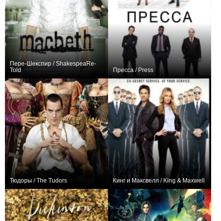
Пере-Шекспир / ShakespeaRe-
Told
Пресса / Press
+4
3
29
0
6
46
Тюдоры / The Tudors
Кинг и Максвелл / King & Maxwell
+343
38
1569
+9
10
80