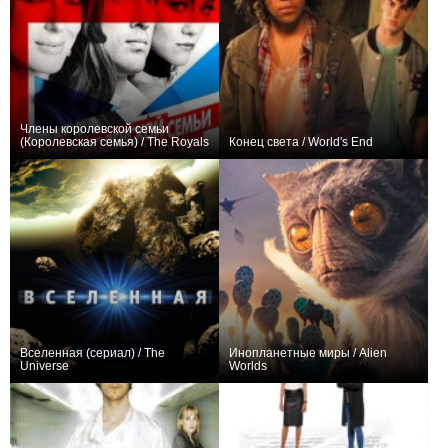
Члены королевской семьи
(Королевская семья) / The Royals
Конец света / World's End
+53
42
611
0
32
72
Вселенная (сериал) / The
Инопланетные миры / Alien
Universe
Worlds
+218
78
448
+12
4
254