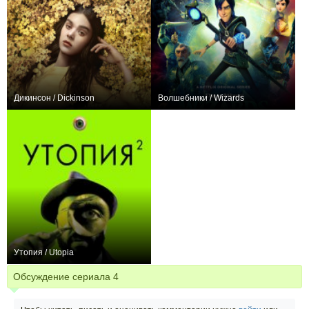
Дикинсон / Dickinson
Волшебники / Wizards
+134
30
544
+40
10
298
Утопия / Utopia
+204
13
681
Обсуждение сериала
4