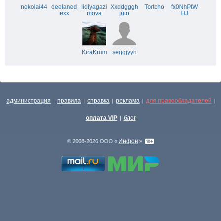
nokolai44
deelaned
lidiyagazi
Xxddgggh
Tortcho
fx0NhPtW
exx
mova
juio
HJ
KiraKrum
seggjyyh
администрация
правила
справка
реклама
для правообладателей
|
|
|
|
|
оплата VIP
блог
|
Инфон
© 2008-2026 ООО «
»