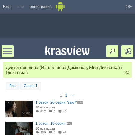
Вход
или
регистрация
18+
Диккенсовщина (Из-под пера Диккенса, Мир Диккенса) /
Dickensian
20
Все
Сезон 1
1
2
→
1 сезон, 20 серия "закл"
10 лет назад
412
0
+8
50:02
1 сезон, 19 серия
10 лет назад
430
0
+1
29:00