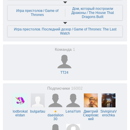
Дом, который построили
Игра престолов / Game of
Драконы / The House That
Thrones
Dragons Built
Игра престолов. Последний дозор / Game of Thrones: The Last
Watch
Команда
1
TT24
Подписчики
16002
lodbrokat
bulgartau
★
LenaYsm
Дмитрий
SivirginaV
elstan
daedalion
Скарбовс
erochka
30
кий