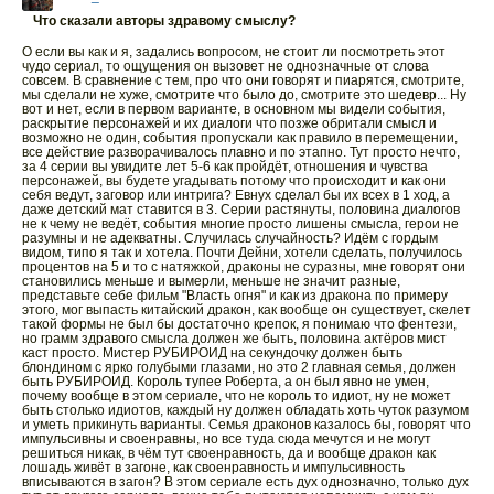
Что сказали авторы здравому смыслу?
О если вы как и я, задались вопросом, не стоит ли посмотреть этот
чудо сериал, то ощущения он вызовет не однозначные от слова
совсем. В сравнение с тем, про что они говорят и пиарятся, смотрите,
мы сделали не хуже, смотрите что было до, смотрите это шедевр... Ну
вот и нет, если в первом варианте, в основном мы видели события,
раскрытие персонажей и их диалоги что позже обритали смысл и
возможно не один, события пропускали как правило в перемещении,
все действие разворачивалось плавно и по этапно. Тут просто нечто,
за 4 серии вы увидите лет 5-6 как пройдёт, отношения и чувства
персонажей, вы будете угадывать потому что происходит и как они
себя ведут, заговор или интрига? Евнух сделал бы их всех в 1 ход, а
даже детский мат ставится в 3. Серии растянуты, половина диалогов
не к чему не ведёт, события многие просто лишены смысла, герои не
разумны и не адекватны. Случилась случайность? Идём с гордым
видом, типо я так и хотела. Почти Дейни, хотели сделать, получилось
процентов на 5 и то с натяжкой, драконы не суразны, мне говорят они
становились меньше и вымерли, меньше не значит разные,
представьте себе фильм "Власть огня" и как из дракона по примеру
этого, мог выпасть китайский дракон, как вообще он существует, скелет
такой формы не был бы достаточно крепок, я понимаю что фентези,
но грамм здравого смысла должен же быть, половина актёров мист
каст просто. Мистер РУБИРОИД на секундочку должен быть
блондином с ярко голубыми глазами, но это 2 главная семья, должен
быть РУБИРОИД. Король тупее Роберта, а он был явно не умен,
почему вообще в этом сериале, что не король то идиот, ну не может
быть столько идиотов, каждый ну должен обладать хоть чуток разумом
и уметь прикинуть варианты. Семья драконов казалось бы, говорят что
импульсивны и своенравны, но все туда сюда мечутся и не могут
решиться никак, в чём тут своенравность, да и вообще дракон как
лошадь живёт в загоне, как своенравность и импульсивность
вписываются в загон? В этом сериале есть дух однозначно, только дух