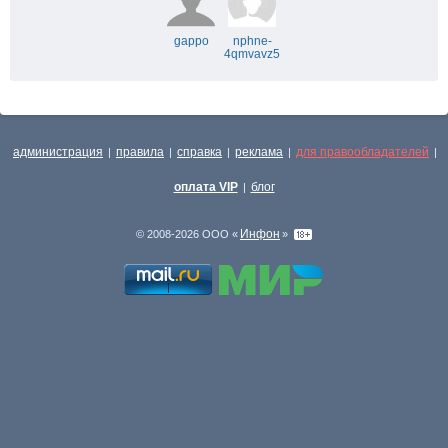
gappo
nphne-
4qmvavz5
администрация
правила
справка
реклама
для правообладателей
|
|
|
|
|
оплата VIP
блог
|
Инфон
© 2008-2026 ООО «
»