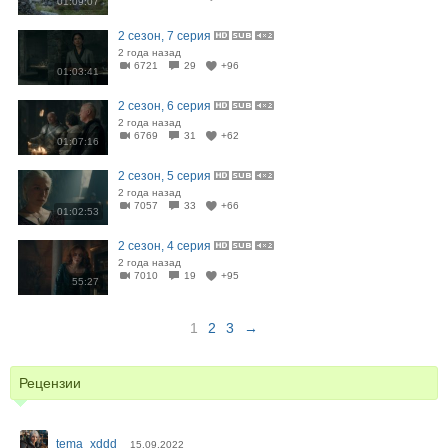
01:09:07
2 сезон, 7 серия
2 года назад
6721
29
+96
01:03:41
2 сезон, 6 серия
2 года назад
6769
31
+62
01:07:16
2 сезон, 5 серия
2 года назад
7057
33
+66
01:02:53
2 сезон, 4 серия
2 года назад
7010
19
+95
55:27
1
2
3
→
Рецензии
tema_xddd
15.09.2022