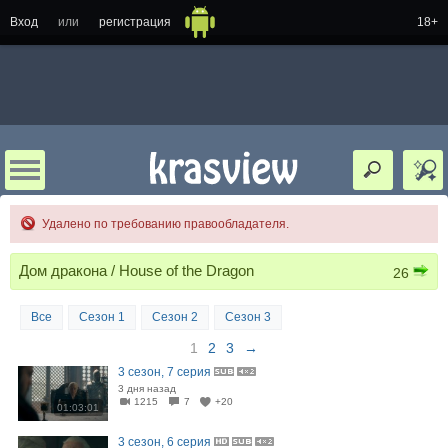
Вход
или
регистрация
18+
Удалено по требованию правообладателя.
Дом дракона / House of the Dragon
26
Все
Сезон 1
Сезон 2
Сезон 3
1
2
3
→
3 сезон, 7 серия
3 дня назад
1215
7
+20
01:03:01
3 сезон, 6 серия