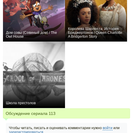
Королева Шарлотта: История
Дом совы (Совиный дом) / The
Бриджертонов / Queen Charlotte:
Owl House
A Bridgerton Story
+1315
43
3402
+112
6
1482
Школа престолов
−5
3
60
Обсуждение сериала
113
Чтобы читать, писать и оценивать комментарии нужно
войти
или
зарегистрироваться