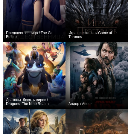
Предшественница / The Girl
Игра престолов / Game of
Before
Thrones
+20
4
251
+22328
116
52945
Драконы: Девять миров /
Dragons: The Nine Realms
Андор / Andor
+206
52
495
+1287
26
6175