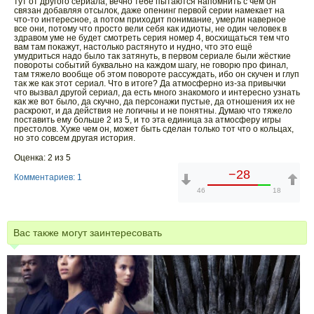
тут от другого сериала, вечно тебе пытаются напомнить с чем он
связан добавляя отсылок, даже опенинг первой серии намекает на
что-то интересное, а потом приходит понимание, умерли наверное
все они, потому что просто вели себя как идиоты, не один человек в
здравом уме не будет смотреть серия номер 4, восхищаться тем что
вам там покажут, настолько растянуто и нудно, что это ещё
умудриться надо было так затянуть, в первом сериале были жёсткие
повороты событий буквально на каждом шагу, не говорю про финал,
там тяжело вообще об этом повороте рассуждать, ибо он скучен и глуп
так же как этот сериал. Что в итоге? Да атмосферно из-за привычки
что вызвал другой сериал, да есть много знакомого и интересно узнать
как же вот было, да скучно, да персонажи пустые, да отношения их не
раскроют, и да действия не логичны и не понятны. Думаю что тяжело
поставить ему больше 2 из 5, и то эта единица за атмосферу игры
престолов. Хуже чем он, может быть сделан только тот что о кольцах,
но это совсем другая история.
Оценка: 2 из 5
−28
Комментариев: 1
46
18
Вас также могут заинтересовать