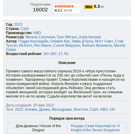
Подписчики
8.3
/10
16002
Год
:
2022
Страна
:
США
Производство
:
HBO
Режиссёр
:
Мигель Сапочник
,
Грег Яйтанс
,
Клер Килнер
Актер
:
Пэдди Консидайн
,
Оливия Кук
,
Эмма Д’Арси
,
Мэтт Смит
,
Стив
Туссэн
,
Ив Бест
,
Рис Иванс
,
Соноя Мидзуно
,
Фабьен Франкель
,
Милли
Олкок
Возрастной рейтинг
:
18+ (NC-17, R)
Описание
Приквел самого масштабного сериала 2010-х «Игра престолов».
История разворачивается за 200 лет до событий саги «Песнь льда и
пламени». Таргариены правят Семью Королевствами и находятся на
грани гражданской войны. Король Визерис к ужасу подданных
объявляет своей наследницей дочь Рейниру. Она должна стать
первой женщиной, которая взойдёт на Железный трон, но слишком
многим это не по нраву. Судьба королевства висит на волоске.
Дата создания: 20 мая 2022
Теги:
2022
,
Боевик
,
Драма
,
Мелодрама
,
Фэнтези
,
США
,
HBO
,
18+
Порядок просмотра
Дом дракона / House of the
Рыцарь Семи Королевств / A
Dragon
Knight of the Seven Kingdoms