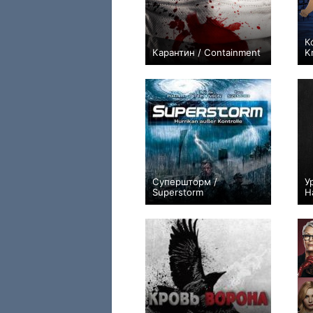
К
Карантин / Containment
K
+290
14
1240
Супершторм /
У
Superstorm
H
0
3
25