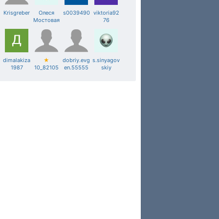
Krisgreber
Олеся
s0039490
viktoria92
Мостовая
76
dimalakiza
★
dobriy.evg
s.sinyagov
1987
10_82105
en.55555
skiy