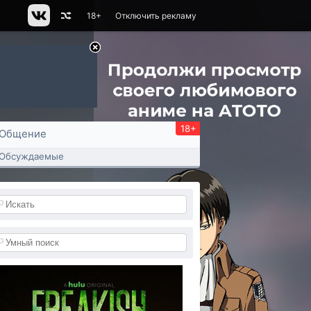
18+
Отключить рекламу
18+
Общение
Обсуждаемые