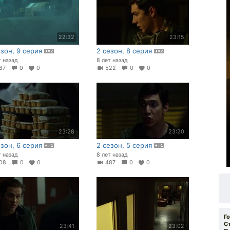
22:32
23:15
езон, 9 серия
2 сезон, 8 серия
т назад
8 лет назад
87
0
0
522
0
0
23:28
23:20
езон, 6 серия
2 сезон, 5 серия
т назад
8 лет назад
08
0
0
487
0
0
Г
С
23:41
23:02