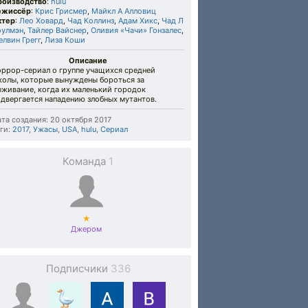
роизводство
:
hulu
ежиссёр
:
Крис Грисмер
,
Майкл А Алловиц
ктер
:
Лео Ховард
,
Чад Коллинз
,
Адам Хикс
,
Чад Л
оулмэн
,
Тайлер Вайснер
,
Оливия «Чачи» Гонзалес
,
лвин Грегг
,
Лиза Коши
Описание
оррор-сериал о группе учащихся средней
колы, которые вынуждены бороться за
ыживание, когда их маленький городок
двергается нападению злобных мутантов.
та создания: 20 октября 2017
ги:
2017
,
Ужасы
,
USA
,
hulu
,
Сериал
Команда
1
★
Джером
Подписчики
336