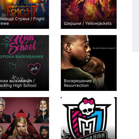
оманда Страха / Fright
rewe
Шершни / Yellowjackets
+16
10
146
+321
29
2114
роки выживания /
Воскрешение /
acking High School
Resurrection
0
12
10
+328
23
1160