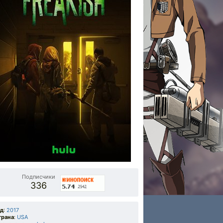
Подписчики
336
од
:
2017
трана
:
USA