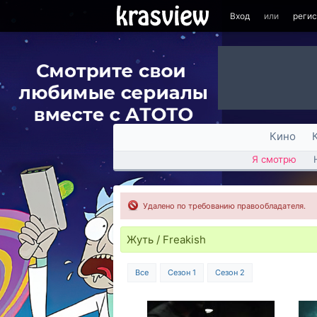
Вход
или
реги
Кино
Я смотрю
Удалено по требованию правообладателя.
Жуть / Freakish
Все
Сезон 1
Сезон 2