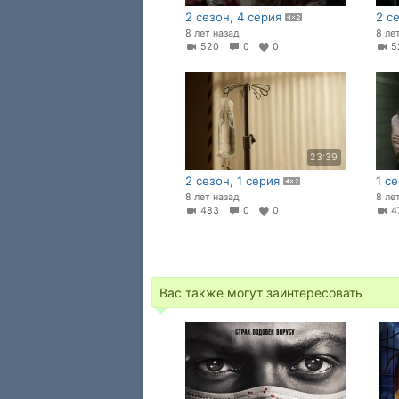
2 сезон, 4 серия
2 с
8 лет назад
8 ле
520
0
0
5
23:39
2 сезон, 1 серия
1 с
8 лет назад
8 ле
483
0
0
4
Вас также могут заинтересовать