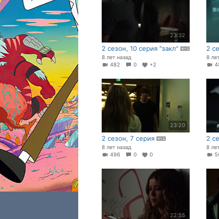
23:32
2 сезон, 10 серия "закл"
2 с
8 лет назад
8 ле
482
0
+2
4
23:20
2 сезон, 7 серия
2 с
8 лет назад
8 ле
496
0
0
5
22:55