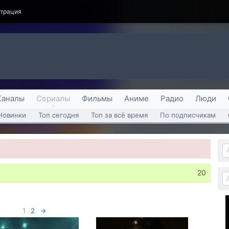
страция
Каналы
Сериалы
Фильмы
Аниме
Радио
Люди
Новинки
Топ сегодня
Топ за всё время
По подписчикам
20
1
2
→