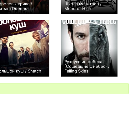
оролевы крика /
Школа монстров /
cream Queens
Monster High
+476
22
2588
+29
94
469
Рухнувшие небеса
(Сошедшие с небес) /
ольшой куш / Snatch
Falling Skies
+126
21
975
+1600
55
3078