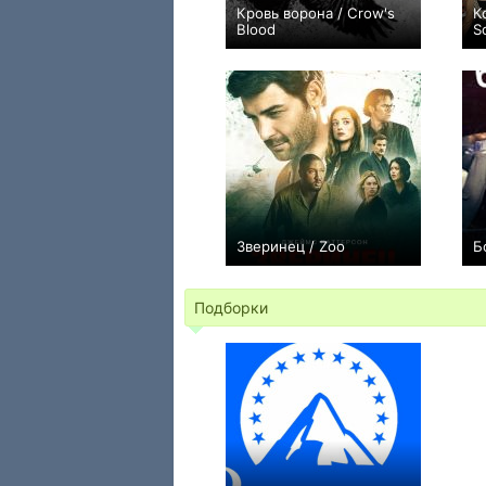
Кровь ворона / Crow's
К
Blood
S
+34
6
34
Зверинец / Zoo
Б
+123
39
424
Подборки