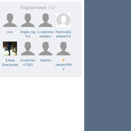
Подписчики
799
ovo
Angel_nig
o.vladislav
PavlovaSv
hts
nefedov
etlana124
Елена
mixatolko
Natslia
★
Бажукова
v7363
tamara199
2