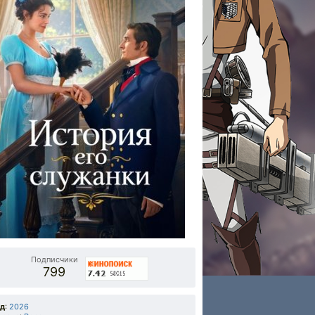
Подписчики
799
од
:
2026