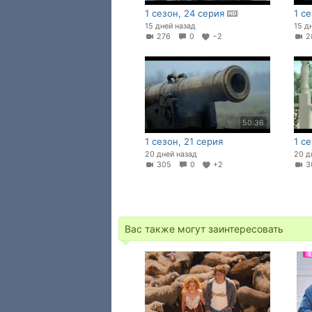
1 сезон, 24 серия
1 с
15 дней назад
15 д
276
0
−2
2
50:36
1 сезон, 21 серия
1 с
20 дней назад
20 д
305
0
+2
3
Вас также могут заинтересовать