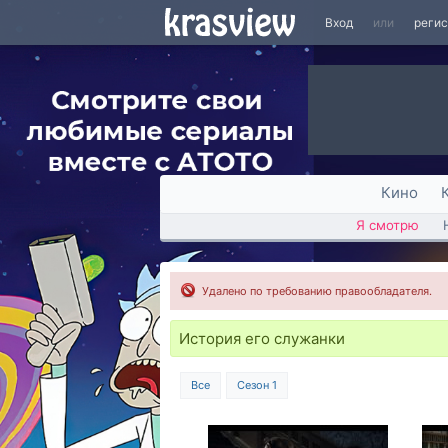
Вход
или
реги
Кино
Я смотрю
Удалено по требованию правообладателя.
История его служанки
Все
Сезон 1