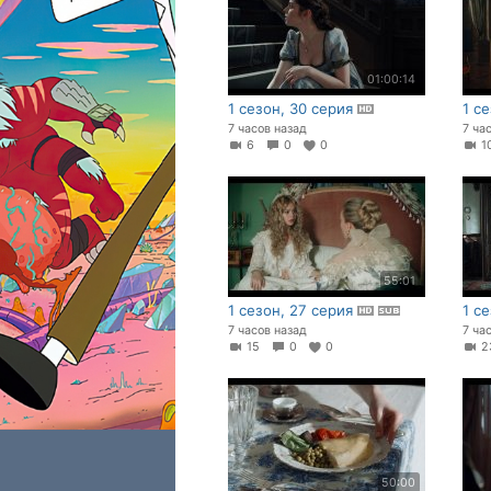
01:00:14
1 сезон, 30 серия
1 с
7 часов назад
7 ча
6
0
0
55:01
1 сезон, 27 серия
1 с
7 часов назад
7 ча
15
0
0
50:00