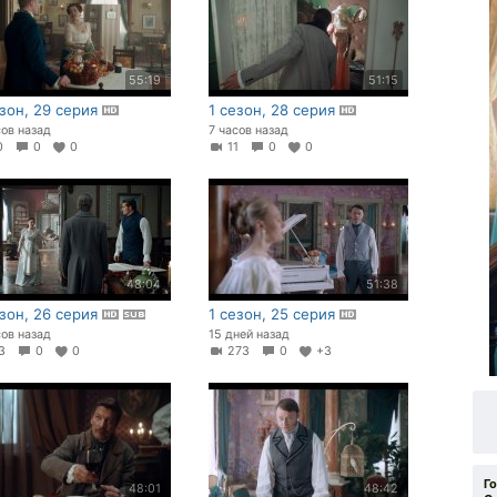
55:19
51:15
езон, 29 серия
1 сезон, 28 серия
сов назад
7 часов назад
10
0
0
11
0
0
48:04
51:38
езон, 26 серия
1 сезон, 25 серия
сов назад
15 дней назад
23
0
0
273
0
+3
Г
48:01
48:42