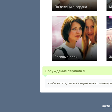
По велению сердца
М
+1
4
285
Главные роли
Ж
0
12
21
Обсуждение сериала
9
Чтобы читать, писать и оценивать комментар
админ