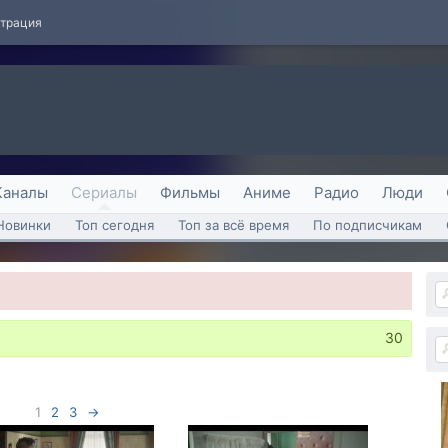
страция
Каналы
Сериалы
Фильмы
Аниме
Радио
Люди
Новинки
Топ сегодня
Топ за всё время
По подписчикам
30
1
2
3
→