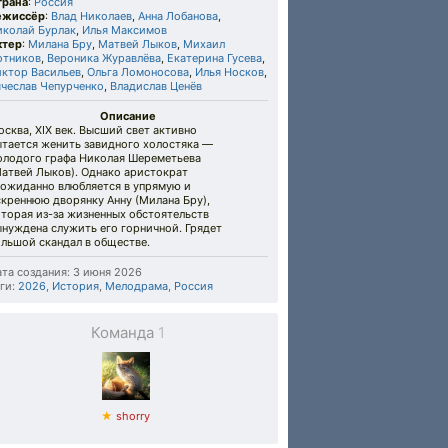
трана
:
Россия
ежиссёр
:
Влад Николаев
,
Анна Лобанова
,
иколай Бурлак
,
Илья Максимов
ктер
:
Милана Бру
,
Матвей Лыков
,
Михаил
отников
,
Вероника Журавлёва
,
Екатерина Гусева
,
иктор Васильев
,
Ольга Ломоносова
,
Илья Носков
,
ячеслав Чепурченко
,
Владислав Ценёв
Описание
сква, XIX век. Высший свет активно
ытается женить завидного холостяка —
олодого графа Николая Шереметьева
Матвей Лыков). Однако аристократ
еожиданно влюбляется в упрямую и
креннюю дворянку Анну (Милана Бру),
торая из-за жизненных обстоятельств
нуждена служить его горничной. Грядет
льшой скандал в обществе.
та создания: 3 июня 2026
ги:
2026
,
История
,
Мелодрама
,
Россия
Команда
1
★
shorry