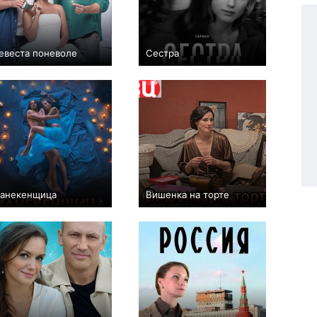
евеста поневоле
Сестра
+1
4
270
+3
5
99
анекенщица
Вишенка на торте
+25
4
274
0
2
97