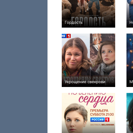
Гордость
Н
+9
8
495
Укрощение свекрови
М
+5
8
153