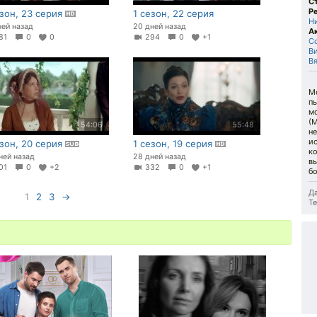
С
Р
езон, 23 серия
1 сезон, 22 серия
Н
ней назад
20 дней назад
А
81
0
0
294
0
+1
С
В
В
Мо
п
м
(
54:06
55:48
н
ис
езон, 20 серия
1 сезон, 19 серия
ко
ней назад
28 дней назад
вы
01
0
+2
332
0
+1
бо
Да
1
2
3
→
Те