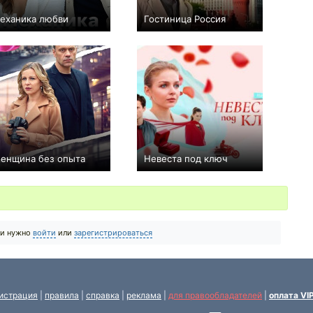
еханика любви
Гостиница Россия
−1
4
138
+44
12
417
енщина без опыта
Невеста под ключ
+9
8
155
−1
4
330
ии нужно
войти
или
зарегистрироваться
истрация
|
правила
|
справка
|
реклама
|
для правообладателей
|
оплата VI