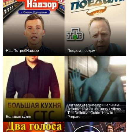
НашПотребНадзор
Поедем, поедим
+3
51
69
0
0
9
Путеводитель по пришельцам.
Готовы ли мы к контакту / Aliens.
The Definitive Guide. How to
Большая кухня
Prepare
0
1
10
0
2
14