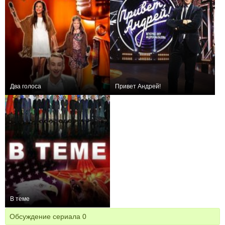
Два голоса
Привет Андрей!
+4
12
32
0
4
13
В теме
+28
74
22
Обсуждение сериала
0