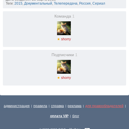
Теги:
2015
,
Документальный
,
Телепередача
,
Россия
,
Сериал
Команда
1
★
shorry
Подписчики
1
★
shorry
администрация
правила
справка
реклама
для правообладателей
|
|
|
|
|
оплата VIP
блог
|