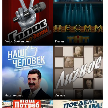
Голос. Уже не дети
Песни
+13
7
51
+134
77
556
Наш человек
Личное
0
3
1
0
6
1