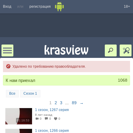
Вход
или
регистрация
18+
Удалено по требованию правообладателя.
К нам приехал
1068
Все
Сезон 1
1
2
3
...
89
→
1 сезон, 1267 серия
8 лет назад
0
0
0
01:16:53
1 сезон, 1266 серия