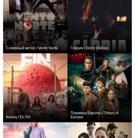
Северный ветер / Vento Norte
Глория / Glory (Glória)
0
10
19
0
10
22
Племена Европы / Tribes of
Конец / En Fin
Europa
+1
6
33
+51
6
704