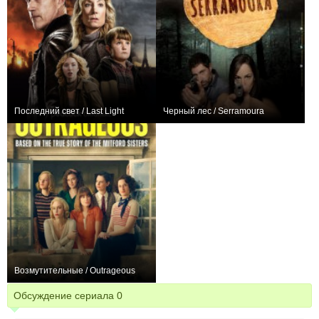
Последний свет / Last Light
Черный лес / Serramoura
+5
5
81
0
0
16
Возмутительные / Outrageous
+9
6
118
Обсуждение сериала
0