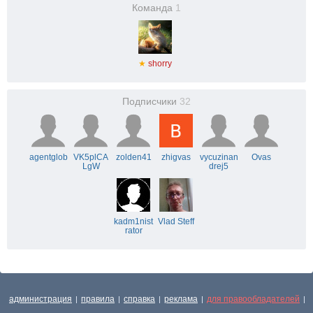
Команда
1
★
shorry
Подписчики
32
agentglob
VK5plCA
zolden41
zhigvas
vycuzinan
Ovas
LgW
drej5
kadm1nist
Vlad Steff
rator
администрация
правила
справка
реклама
для правообладателей
|
|
|
|
|