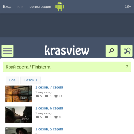
Вход
или
регистрация
18+
Край света / Finisterra
7
Все
Сезон 1
1 сезон, 7 серия
1 год назад
5
0
+1
44:18
1 сезон, 6 серия
1 год назад
5
0
0
49:56
1 сезон, 5 серия