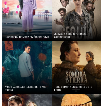
Засуха / Sequía (Crimes
В здравой памяти / Mémoire Vive
Submersos)
+4
4
54
−1
8
25
Море Свободы (Испания) / Mar
Тень земли / La sombra de la
afuera
tierra
0
8
34
0
4
22