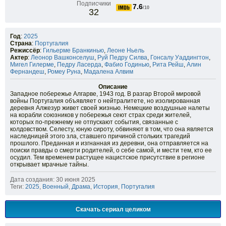
Подписчики
7.6
/10
32
Год
:
2025
Страна
:
Португалия
Режиссёр
:
Гильерме Бранкинью
,
Леоне Ньель
Актер
:
Леонор Вашконселуш
,
Руй Педру Силва
,
Гонсалу Уаддингтон
,
Мигел Гилерме
,
Педру Ласерда
,
Фабио Годинью
,
Рита Рейш
,
Алин
Фернандеш
,
Ромеу Руна
,
Мадалена Алвим
Описание
Западное побережье Алгарве, 1943 год. В разгар Второй мировой
войны Португалия объявляет о нейтралитете, но изолированная
деревня Алжезур живет своей жизнью. Немецкие воздушные налеты
на корабли союзников у побережья сеют страх среди жителей,
которых по-прежнему не отпускают события, связанные с
колдовством. Селесту, юную сироту, обвиняют в том, что она является
наследницей этого зла, ставшего причиной стольких трагедий
прошлого. Преданная и изгнанная из деревни, она отправляется на
поиски правды о смерти родителей, о себе самой, и мести тем, кто ее
осудил. Тем временем растущее нацистское присутствие в регионе
открывает мрачные тайны.
Дата создания: 30 июня 2025
Теги:
2025
,
Военный
,
Драма
,
История
,
Португалия
Скачать сериал целиком