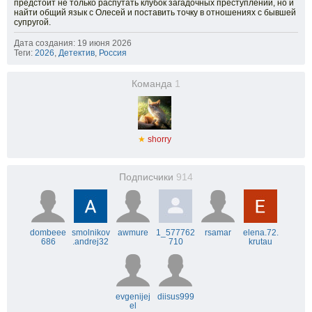
предстоит не только распутать клубок загадочных преступлений, но и
найти общий язык с Олесей и поставить точку в отношениях с бывшей
супругой.
Дата создания: 19 июня 2026
Теги:
2026
,
Детектив
,
Россия
Команда
1
★
shorry
Подписчики
914
dombeee
smolnikov
awmure
1_577762
rsamar
elena.72.
686
.andrej32
710
krutau
evgenijej
diisus999
el