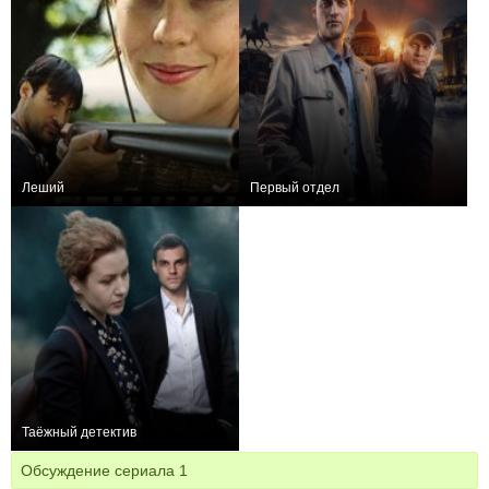
Леший
Первый отдел
0
8
77
+984
114
6307
Таёжный детектив
−3
16
473
Обсуждение сериала
1