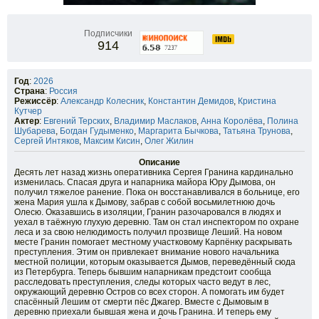
Подписчики
914
Год
:
2026
Страна
:
Россия
Режиссёр
:
Александр Колесник
,
Константин Демидов
,
Кристина
Кутчер
Актер
:
Евгений Терских
,
Владимир Маслаков
,
Анна Королёва
,
Полина
Шубарева
,
Богдан Гудыменко
,
Маргарита Бычкова
,
Татьяна Трунова
,
Сергей Интяков
,
Максим Кисин
,
Олег Жилин
Описание
Десять лет назад жизнь оперативника Сергея Гранина кардинально
изменилась. Спасая друга и напарника майора Юру Дымова, он
получил тяжелое ранение. Пока он восстанавливался в больнице, его
жена Мария ушла к Дымову, забрав с собой восьмилетнюю дочь
Олесю. Оказавшись в изоляции, Гранин разочаровался в людях и
уехал в таёжную глухую деревню. Там он стал инспектором по охране
леса и за свою нелюдимость получил прозвище Леший. На новом
месте Гранин помогает местному участковому Карпёнку раскрывать
преступления. Этим он привлекает внимание нового начальника
местной полиции, которым оказывается Дымов, переведённый сюда
из Петербурга. Теперь бывшим напарникам предстоит сообща
расследовать преступления, следы которых часто ведут в лес,
окружающий деревню Остров со всех сторон. А помогать им будет
спасённый Лешим от смерти пёс Джагер. Вместе с Дымовым в
деревню приехали бывшая жена и дочь Гранина. И теперь ему