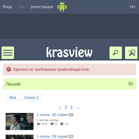
Вход
или
регистрация
18+
Удалено по требованию правообладателя.
Леший
30
Все
Сезон 1
1
2
3
→
1 сезон, 30 серия
1 месяц назад
375
0
+3
49:25
1 сезон, 29 серия