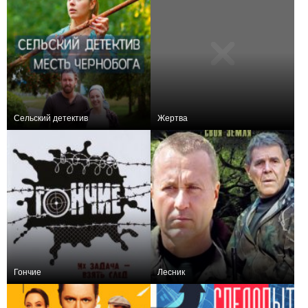
Сельский детектив
Жертва
+9
40
414
−1
4
129
Гончие
Лесник
+8
84
364
+132
204
1026