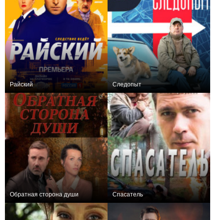
Райский
Следопыт
+76
84
898
+28
32
606
Обратная сторона души
Спасатель
+3
4
119
−1
2
75