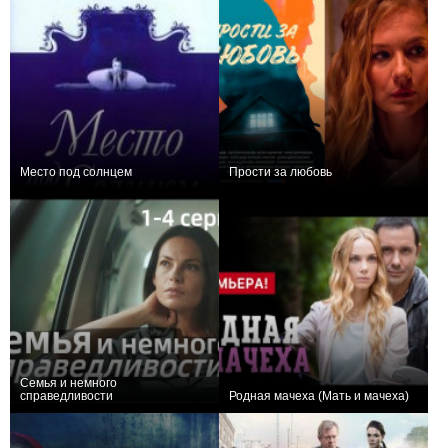
Место под солнцем
Прости за любовь
+2
8
11
+5
4
129
Семья и немного
справедливости
Родная мачеха (Мать и мачеха)
+1
4
77
+5
16
281