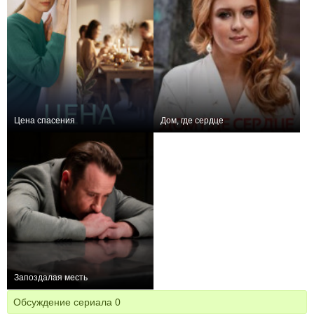
Цена спасения
Дом, где сердце
0
4
100
+9
4
475
Запоздалая месть
+1
4
74
Обсуждение сериала
0