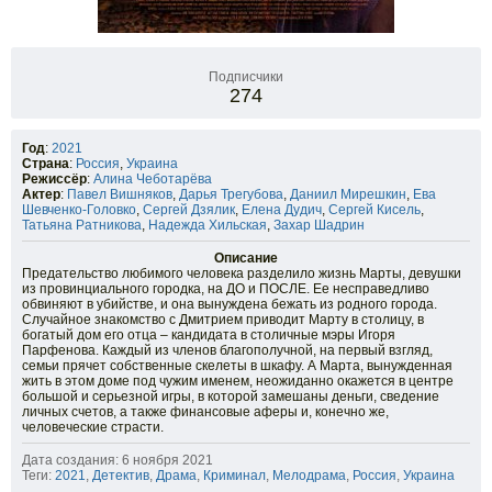
Подписчики
274
Год
:
2021
Страна
:
Россия
,
Украина
Режиссёр
:
Алина Чеботарёва
Актер
:
Павел Вишняков
,
Дарья Трегубова
,
Даниил Мирешкин
,
Ева
Шевченко-Головко
,
Сергей Дзялик
,
Елена Дудич
,
Сергей Кисель
,
Татьяна Ратникова
,
Надежда Хильская
,
Захар Шадрин
Описание
Предательство любимого человека разделило жизнь Марты, девушки
из провинциального городка, на ДО и ПОСЛЕ. Ее несправедливо
обвиняют в убийстве, и она вынуждена бежать из родного города.
Случайное знакомство с Дмитрием приводит Марту в столицу, в
богатый дом его отца – кандидата в столичные мэры Игоря
Парфенова. Каждый из членов благополучной, на первый взгляд,
семьи прячет собственные скелеты в шкафу. А Марта, вынужденная
жить в этом доме под чужим именем, неожиданно окажется в центре
большой и серьезной игры, в которой замешаны деньги, сведение
личных счетов, а также финансовые аферы и, конечно же,
человеческие страсти.
Дата создания: 6 ноября 2021
Теги:
2021
,
Детектив
,
Драма
,
Криминал
,
Мелодрама
,
Россия
,
Украина