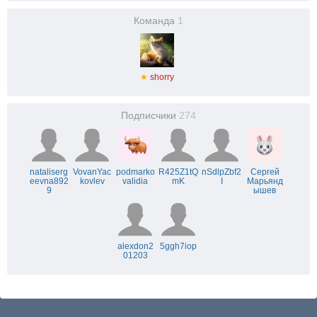
Команда
1
★
shorry
Подписчики
274
nataliserg
VovanYac
podmarko
R425Z1tQ
nSdlpZbf2
Сергей
eevna892
kovlev
validia
mK
I
Марьянд
9
ышев
alexdon2
5ggh7iop
01203