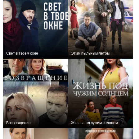
Свет в твоем окне
Этим пыльным летом
+1
4
100
0
4
207
Возвращение
Жизнь под чужим солнцем
+5
16
234
0
2
68