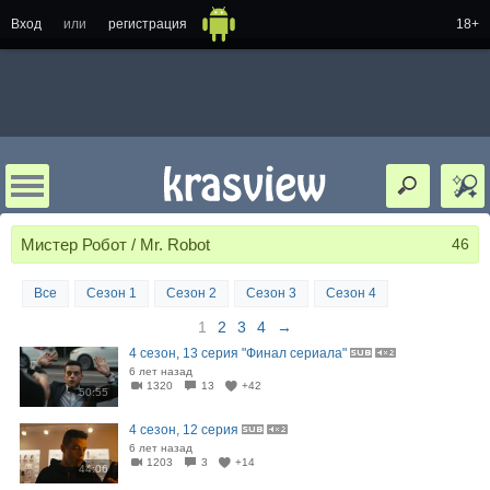
Вход
или
регистрация
18+
Мистер Робот / Mr. Robot
46
Все
Сезон 1
Сезон 2
Сезон 3
Сезон 4
1
2
3
4
→
4 сезон, 13 серия "Финал сериала"
6 лет назад
1320
13
+42
50:55
4 сезон, 12 серия
6 лет назад
1203
3
+14
44:06