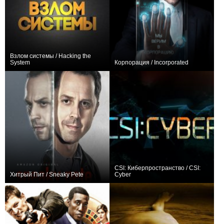
Взлом системы / Hacking the
System
Корпорация / Incorporated
0
12
48
+148
11
1010
CSI: Киберпространство / CSI:
Хитрый Пит / Sneaky Pete
Cyber
+162
31
459
+63
32
346