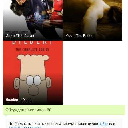
Игрок / The Player
Мост / The Bridge
+21
9
166
+119
26
367
Дилберт / Dilbert
+9
20
46
Обсуждение сериала
60
Чтобы читать, писать и оценивать комментарии нужно
войти
или
зарегистрироваться