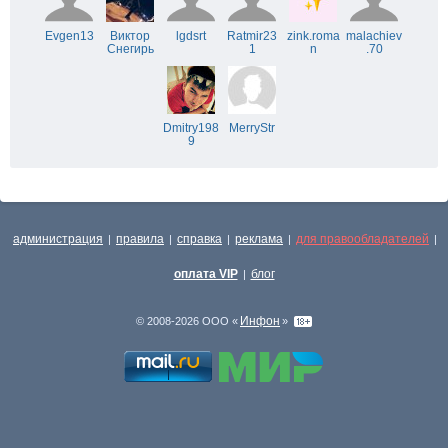
Evgen13
Виктор
lgdsrt
Ratmir23
zink.roma
malachiev
Снегирь
1
n
.70
Dmitry198
MerryStr
9
администрация
правила
справка
реклама
для правообладателей
|
|
|
|
|
оплата VIP
блог
|
Инфон
© 2008-2026 ООО «
»