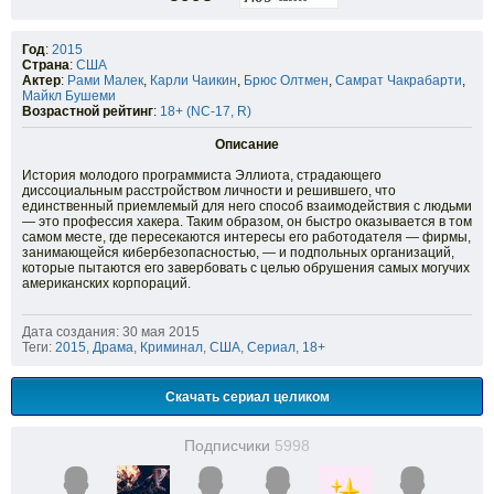
Год
:
2015
Страна
:
США
Актер
:
Рами Малек
,
Карли Чаикин
,
Брюс Олтмен
,
Самрат Чакрабарти
,
Майкл Бушеми
Возрастной рейтинг
:
18+ (NC-17, R)
Описание
История молодого программиста Эллиота, страдающего
диссоциальным расстройством личности и решившего, что
единственный приемлемый для него способ взаимодействия с людьми
— это профессия хакера. Таким образом, он быстро оказывается в том
самом месте, где пересекаются интересы его работодателя — фирмы,
занимающейся кибербезопасностью, — и подпольных организаций,
которые пытаются его завербовать с целью обрушения самых могучих
американских корпораций.
Дата создания: 30 мая 2015
Теги:
2015
,
Драма
,
Криминал
,
США
,
Сериал
,
18+
Скачать сериал целиком
Подписчики
5998