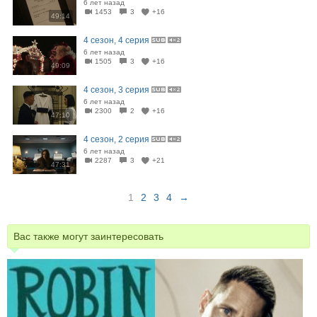
6 лет назад
1453
3
+16
49:14
4 сезон, 4 серия
6 лет назад
1505
3
+16
49:09
4 сезон, 3 серия
6 лет назад
2300
2
+16
47:10
4 сезон, 2 серия
6 лет назад
2287
3
+21
47:31
1
2
3
4
→
Вас также могут заинтересовать