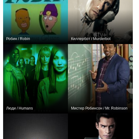
Робин / Robin
Киллербот / Murderbot
0
29
43
+980
11
4850
Люди / Humans
Мистер Робинсон / Mr. Robinson
+470
24
1753
+12
6
55