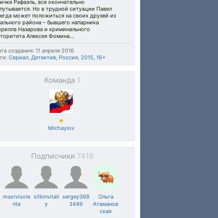
ичке Рафаэль, все окончательно
путывается. Но в трудной ситуации Павел
егда может положиться на своих друзей из
ального района – бывшего напарника
ирилла Назарова и криминального
торитета Алексея Фомина...
та создания: 11 апреля 2016
ги:
Сериал
,
Детектив
,
Россия
,
2015
,
16+
Команда
1
★
Michaylov
Подписчики
7416
maxivlsole
sitkinvitali
sergey368
Ольга
nta
y
3449
Атаманов
ская