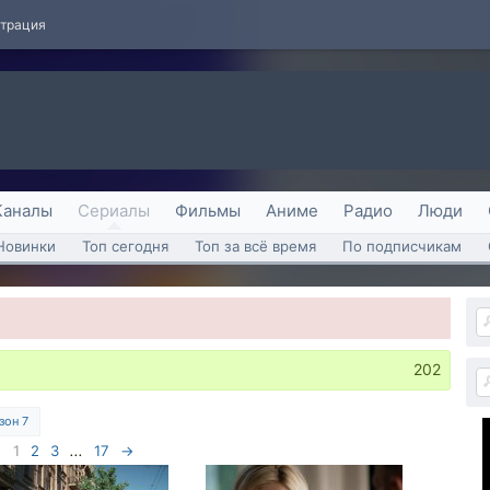
страция
Каналы
Сериалы
Фильмы
Аниме
Радио
Люди
Новинки
Топ сегодня
Топ за всё время
По подписчикам
202
зон 7
1
2
3
...
17
→