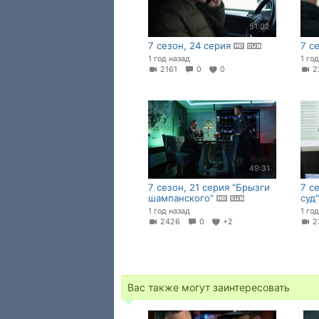
51:02
7 сезон, 24 серия
7 с
1 год назад
1 го
2161
0
0
2
49:31
7 сезон, 21 серия "Брызги
7 с
шампанского"
суд
1 год назад
1 го
2426
0
+2
2
Вас также могут заинтересовать