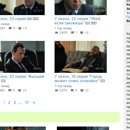
С
Р
А
50:07
50:55
А
Гу
езон, 23 серия
7 сезон, 22 серия "Убей,
В
если сможешь"
д назад
297
0
+3
1 год назад
2405
1
+3
К
од
Пе
др
н
ар
ра
сн
по
48:42
49:50
ве
Са
езон, 20 серия "Высший
7 сезон, 19 серия "Город
би
"
может спать спокойно"
де
д назад
1 год назад
Не
381
0
+5
2375
0
+2
г
Но
с
1
2
3
...
17
→
в
п
оч
по
р
то
вы