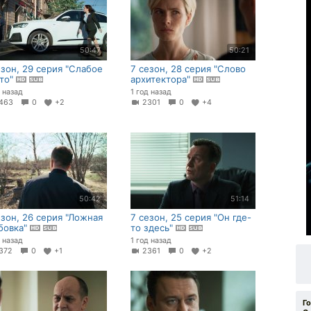
50:47
50:21
езон, 29 серия "Слабое
7 сезон, 28 серия "Слово
то"
архитектора"
д назад
1 год назад
463
0
+2
2301
0
+4
50:42
51:14
езон, 26 серия "Ложная
7 сезон, 25 серия "Он где-
бовка"
то здесь"
д назад
1 год назад
372
0
+1
2361
0
+2
Г