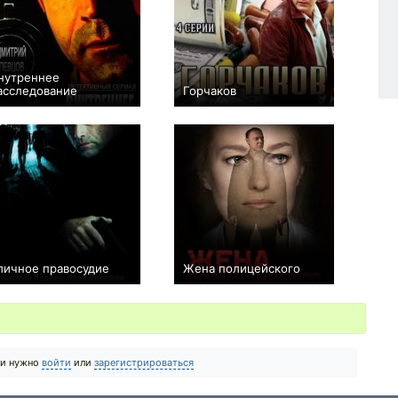
нутреннее
асследование
Горчаков
+20
16
471
0
4
68
личное правосудие
Жена полицейского
+1
11
240
+8
16
178
ии нужно
войти
или
зарегистрироваться