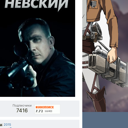
Подписчики
7416
од
:
2015