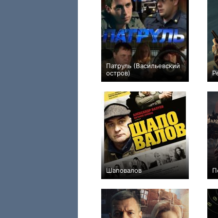
Патруль (Васильевский
остров)
Р
+4
20
69
Шаповалов
П
+3
16
168