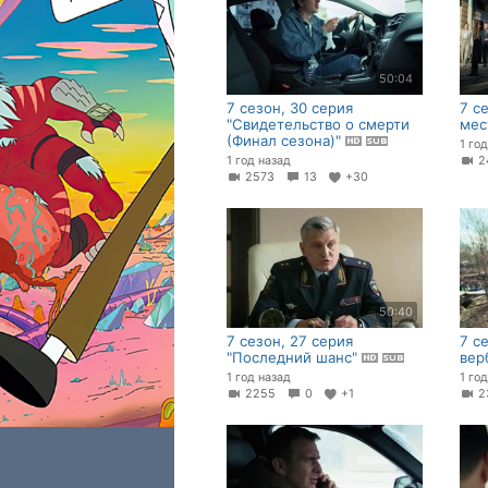
50:04
7 сезон, 30 серия
7 с
"Свидетельство о смерти
мес
(Финал сезона)"
1 го
1 год назад
2
2573
13
+30
50:40
7 сезон, 27 серия
7 с
"Последний шанс"
вер
1 год назад
1 го
2255
0
+1
2