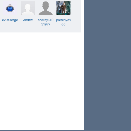
evistserge
Andrw
andrey140
pletenyov
i
51977
66