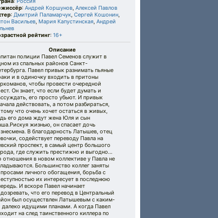
трана
:
Россия
ежиссёр
:
Андрей Коршунов
,
Алексей Павлов
ктер
:
Дмитрий Паламарчук
,
Сергей Кошонин
,
нтон Васильев
,
Мария Капустинская
,
Андрей
льнев
озрастной рейтинг
:
16+
Описание
апитан полиции Павел Семенов служит в
ном из спальных районов Санкт-
тербурга. Павел привык разнимать пьяные
аки и в одиночку входить в притоны
аркоманов, чтобы провести очередной
ест. Он знает, что если будет думать и
ссуждать, его просто убьют. И привык
ачала действовать, а потом разбираться,
тому что очень хочет остаться в живых,
дь его дома ждут жена Юля и сын
ша.Рискуя жизнью, он спасает дочь
знесмена. В благодарность Латышев, отец
вочки, содействует переводу Павла на
вский проспект, в самый центр большого
орода, где служить престижно и выгодно…
 отношения в новом коллективе у Павла не
кладываются. Большинство коллег заняты
опросами личного обогащения, борьба с
реступностью их интересует в последнюю
ередь. И вскоре Павел начинает
дозревать, что его перевод в Центральный
айон был осуществлен Латышевым с каким-
 далеко идущими планами. А когда Павел
ходит на след таинственного киллера по