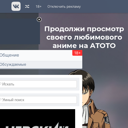
18+
Отключить рекламу
18+
Общение
Обсуждаемые