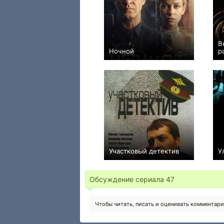
В
Ночной
р
+12
12
851
Участковый детектив
У
−1
72
54
Обсуждение сериала
47
Чтобы читать, писать и оценивать комментар