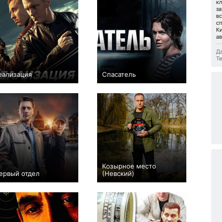
кл
за
вс
сп
К
ав
Да
Те
еализация
Спасатель
+135
48
1774
−3
4
234
Козырное место
ервый отдел
(Невский)
+985
114
6307
−3
30
67