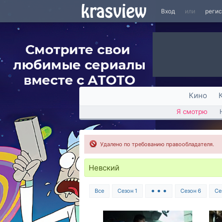
Вход
или
реги
Кино
Я смотрю
Удалено по требованию правообладателя.
Невский
Все
Сезон 1
⚫ ⚫ ⚫
Сезон 6
Се