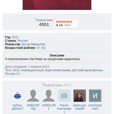
Подписчики
4551
Год
:
2011
Страна
:
Россия
Режиссёр
:
Артур Меркулов
Возрастной рейтинг
:
0+ (G)
Описание
О приключениях Ам Няма за пределами видеоигры.
Дата создания: 7 апреля 2015
Теги:
2011
,
Анимационный
,
Короткометражка
,
Детский мультфильм
,
Россия
,
0+
Подписчики
4551
nphne-
biMZxX9
v9365148
Ринат
adeevaar
solohinair
gtvizoc7
Ggl
1
Наильеви
una98
ina3
ч