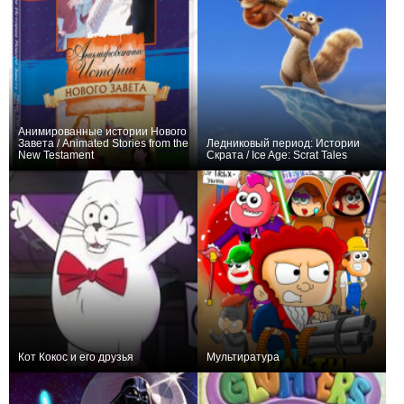
Анимированные истории Нового
Завета / Animated Stories from the
Ледниковый период: Истории
New Testament
Скрата / Ice Age: Scrat Tales
+1
24
17
+32
6
673
Кот Кокос и его друзья
Мультиратура
+16
1
151
−1
22
59