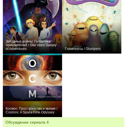
Звёздные войны: Галактика
приключений / Star Wars Galaxy
of Adventures
Гламперсы / Glumpers
+3
1
70
+2
104
95
Космос: Пространство и время /
Cosmos: A SpaceTime Odyssey
+219
13
906
Обсуждение сериала
4