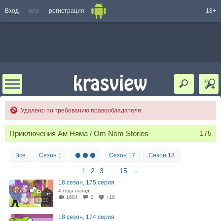
Вход
или
регистрация
18+
Удалено по требованию правообладателя.
Приключения Ам Няма / Om Nom Stories
175
Все
Сезон 1
⚫ ⚫ ⚫
Сезон 17
Сезон 18
1
2
3
...
15
→
18 сезон, 175 серия
4 года назад
1684
0
+10
03:30
18 сезон, 174 серия