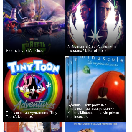
Звёздные войны: Сказания о
Я есть Грут / I Am Groot
джедаях / Tales of the Jedi
+276
10
4851
+133
7
1070
Букашки. Невероятные
приключения в микромире /
Приключения мультяшек / Tiny
Крохи / Minuscule. La vie privee
Toon Adventures
des insectes
+26
98
215
+41
176
977