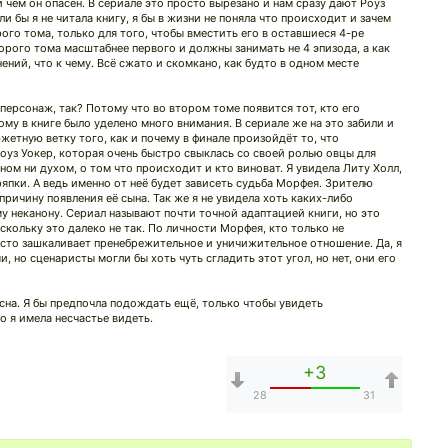
 чем он опасен. В сериале это просто вырезано и нам сразу дают Роуз
сли бы я не читала книгу, я бы в жизни не поняла что происходит и зачем
ого тома, только для того, чтобы вместить его в оставшиеся 4-ре
орого тома масштабнее первого и должны занимать не 4 эпизода, а как
ений, что к чему. Всё сжато и скомкано, как будто в одном месте
 персонаж, так? Потому что во втором томе появится тот, кто его
ому в книге было уделено много внимания. В сериале же на это забили и
тную ветку того, как и почему в финале произойдёт то, что
Роуз Уокер, которая очень быстро свыклась со своей ролью овцы для
ном ни духом, о том что происходит и кто виноват. Я увидела Литу Холл,
ряпки. А ведь именно от неё будет зависеть судьба Морфея. Зрителю
ричину появления её сына. Так же я не увидела хоть каких-либо
у неканону. Сериал называют почти точной адаптацией книги, но это
скольку это далеко не так. По личности Морфея, кто только не
осто зашкаливает пренебрежительное и уничижительное отношение. Да, я
 но сценаристы могли бы хоть чуть сгладить этот угол, но нет, они его
асна. Я бы предпочла подождать ещё, только чтобы увидеть
о я имела несчастье видеть.
+3
28
31