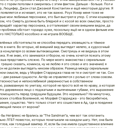
то с горем пополам я смирилась с этим фактом. Дальше - больше. Пол и
ер, Люцифер, Джон стал Джоаной Константин и ещё некоторые другие. Я
появляется и исчезает, это не так важно. Роуз Уокер меня тоже не
рые мои любимые персонажи, это был выстрел в упор. С этим кошмаром
том, что Смерть должна быть бледной и с косой во всех смыслах, просто
 передаёт характер персонажа, а отталкивает своим внешним видом, да
 проблема обстоит гораздо хуже, поскольку ещё ни в одном фильме или
его НАСТОЛЬКО кособоко и не играла ВООБЩЕ.
делённых обстоятельств не способна передать зловещесть и тёмное
ло в книге. Во-вторых, её внешний вид выглядит нелепо, а худосочный
ка концлагеря со всеми вытекающими. Смотришь и не видишь в этом
а. Я не знаю, кто занимался отбором, но очень хочется пожать этому
 трэша представить сложно. По мере моего знакомства с сериальным
грешно сказать, комикса, ну не люблю я это слово и его значение) я
 он не должен выглядеть никоем образом. Разница между сериальным
ном смысле, ведь у Морфея Старриджа глаза не те и смотрят не так. Сон
- две разные сущности. Актёр не справляется с ролью от слова совсем.
тескностью и непоколебимой уверенностью в собственном
ю, размазанную по унитазу, которой не просто всё не по нраву, а которая
ь. Это деревянное лицо с поджатыми и выпячеными губами, это выражение
беспомощность перед грядущим будущем. Это нормально? На минуточку,
еских столбов Вселенной, но Морфей Старриджа - это бесхребетное,
ения, существо. Чего только стоит его сошествие в Ад, где в поединке
ляющий пинок от ворона?
 бы Нетфликс не брались за "The Sandman"а, чем вот так опоганить
ьно ЛГБТ-повесток, которых понатыкали на каждом шагу. Нет, она была
углов, как голодный вампир. И, если бы она имела существенное влияние