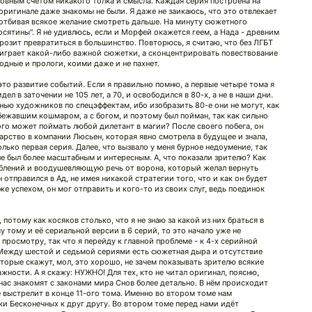
 ровным счётом никакого толка и смысла. Каждая серия построена на
ригинале даже знакомы не были. Я даже не заикаюсь, что это отвлекает
 отбивая всякое желание смотреть дальше. На минуту сюжетного
осятины". Я не удивлюсь, если и Морфей окажется геем, а Нада - древним
озит превратиться в большинство. Повторюсь, я считаю, что без ЛГБТ
 играет какой-либо важной сюжетки, а сконцентрировать повествование
дные и прологи, коими даже и не пахнет.
это развитие событий. Если я правильно помню, а первые четыре тома я
ел в заточении не 105 лет, а 70, и освободился в 80-х, а не в наши дни.
нью художников по спецэффектам, ибо изобразить 80-е они не могут, как
бежавшим кошмаром, а с богом, и поэтому был пойман, так как сильно
рого может поймать любой дилетант в магии? После своего побега, он
 царство в компании Люсьен, которая явно смотрела в будущее и знала,
олько первая серия. Далее, что вызвало у меня бурное недоумение, так
ле был более масштабным и интересным. А, что показали зрителю? Как
блений и воодушевляющую речь от ворона, который желал вернуть
отправился в Ад, не имея никакой стратегии того, что и как он будет
же успехом, он мог отправить и кого-то из своих слуг, ведь поединок
 потому как косяков столько, что я не знаю за какой из них браться в
 тому и её сериальной версии в 6 серий, то это начало уже не
просмотру, так что я перейду к главной проблеме - к 4-х серийной
! Между шестой и седьмой сериями есть сюжетная дыра и отсутствие
орые скажут, мол, это хорошо, не зачем показывать зрителю всякие
ности. А я скажу: НУЖНО! Для тех, кто не читал оригинал, поясню,
 нас знакомят с законами мира Снов более детально. В нём происходит
 выстрелит в конце 11-ого тома. Именно во втором томе нам
и Бесконечных к друг другу. Во втором томе перед нами идёт