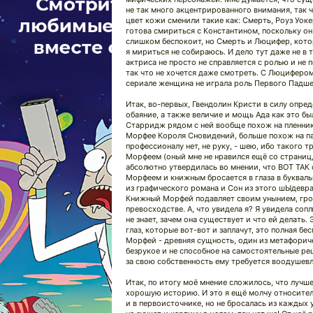
не так много акцентрированного внимания, так ч
цвет кожи сменили такие как: Смерть, Роуз Уок
готова смириться с Константином, поскольку он 
слишком беспокоит, но Смерть и Люцифер, кото
я мириться не собираюсь. И дело тут даже не в 
актриса не просто не справляется с ролью и не
так что не хочется даже смотреть. С Люцифером
сериале женщина не играла роль Первого Падш
Итак, во-первых, Гвендолин Кристи в силу опре
обаяние, а также величие и мощь Ада как это бы
Старридж рядом с ней вообще похож на пленни
Морфее Короля Сновидений, больше похож на паж
профессионалу нет, не руку, - шею, ибо такого
Морфеем (оный мне не нравился ещё со страниц, 
абсолютно утвердилась во мнении, что ВОТ ТАК
Морфеем и книжным бросается в глаза в букваль
из графического романа и Сон из этого шЫдевра 
Книжный Морфей подавляет своим унынием, гро
превосходстве. А, что увидела я? Я увидела сопл
не знает, зачем она существует и что ей делат
глаз, которые вот-вот и заплачут, это полная 
Морфей - древняя сущность, один из метафорич
безрукое и не способное на самостоятельные реш
за свою собственность ему требуется воодушев
Итак, по итогу моё мнение сложилось, что лучше
хорошую историю. И это я ещё молчу относител
и в первоисточнике, но не бросалась из каждых 