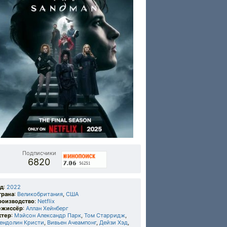
Подписчики
6820
од
:
2022
трана
:
Великобритания
,
США
роизводство
:
Netflix
ежиссёр
:
Аллан Хейнберг
ктер
:
Мэйсон Александр Парк
,
Том Старридж
,
вендолин Кристи
,
Вивьен Ачеампонг
,
Дейзи Хэд
,