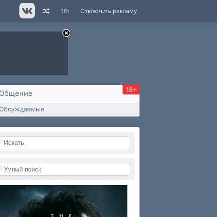
18+
Отключить рекламу
18+
Общение
Обсуждаемые