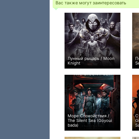
Вас также могут заинтересовать
Лунный рыцарь / Moon
П
Knight
S
+658
8
6252
Море Спокойствия /
С
The Silent Sea (Goyoui
G
bada)
S
+152
8
899