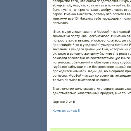
раскрытие того, что собой представляет Вихрь и
Уокер в лоб, мол, как хотите так и понимайте. Е
было нужно так проглатывать добрую часть втор
серии. Именно вместить, потому что события вт
минимум все 10. Никаких тебе переходов и поясн
побывало.
Итак, я уже упоминала, что Морфей - не главный
заменит на посту Сна Бесконечного. И именно эт
попросту взяли выкинули основополагающую сюже
произойдёт. Что я увидела? Я увидела метания 
заклания, я увидела деменцию Сна, который ни с
сильную и волевую женщину (по книге) в роли т
показали абсолютно не соответствующую книге п
логических объяснений и обоснуев этому грубом
глубокое заблуждение и бессовестное враньё, по
проходится немытой задницей, но в сериале пр
согласна, Морфей - мудак со всеми вытекающими,
только сильнее выставили на показ.
В заключении хочу сказать, что экранизация уж
действительно качественный продукт, а не то, чт
Оценка: 2 из 5
Комментариев: 6