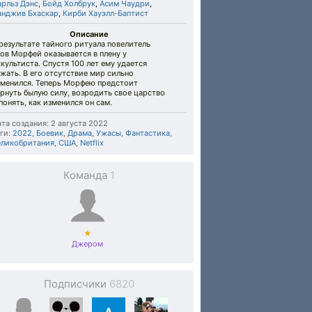
арльз Дэнс
,
Бойд Холбрук
,
Асим Чаудри
,
анджив Бхаскар
,
Кирби Хауэлл-Баптист
Описание
результате тайного ритуала повелитель
ов Морфей оказывается в плену у
культиста. Спустя 100 лет ему удается
жать. В его отсутствие мир сильно
зменился. Теперь Морфею предстоит
рнуть былую силу, возродить свое царство
понять, как изменился он сам.
та создания: 2 августа 2022
ги:
2022
,
Боевик
,
Драма
,
Ужасы
,
Фантастика
,
еликобритания
,
США
,
Netflix
Команда
1
★
Джером
Подписчики
6820