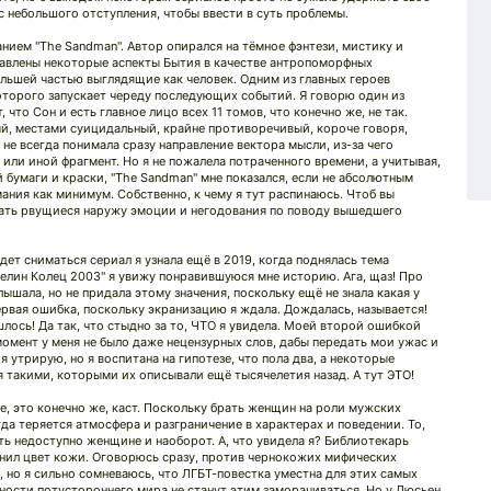
с небольшого отступления, чтобы ввести в суть проблемы.
анием "The Sandman". Автор опирался на тёмное фэнтези, мистику и
ставлены некоторые аспекты Бытия в качестве антропоморфных
льшей частью выглядящие как человек. Одним из главных героев
оторого запускает череду последующих событий. Я говорю один из
что Сон и есть главное лицо всех 11 томов, что конечно же, не так.
й, местами суицидальный, крайне противоречивый, короче говоря,
не всегда понимала сразу направление вектора мысли, из-за чего
или иной фрагмент. Но я не пожалела потраченного времени, а учитывая,
 бумаги и краски, "The Sandman" мне показался, если не абсолютным
ания как минимум. Собственно, к чему я тут распинаюсь. Чтоб вы
жать рвущиеся наружу эмоции и негодования по поводу вышедшего
удет сниматься сериал я узнала ещё в 2019, когда поднялась тема
стелин Колец 2003" я увижу понравившуюся мне историю. Ага, щаз! Про
лышала, но не придала этому значения, поскольку ещё не знала какая у
ервая ошибка, поскольку экранизацию я ждала. Дождалась, называется!
шлось! Да так, что стыдно за то, ЧТО я увидела. Моей второй ошибкой
момент у меня не было даже нецензурных слов, дабы передать мои ужас и
 утрирую, но я воспитана на гипотезе, что пола два, а некоторые
 такими, которыми их описывали ещё тысячелетия назад. А тут ЭТО!
ое, это конечно же, каст. Поскольку брать женщин на роли мужских
гда теряется атмосфера и разграничение в характерах и поведении. То,
ь недоступно женщине и наоборот. А, что увидела я? Библиотекарь
нил цвет кожи. Оговорюсь сразу, против чернокожих мифических
, но я сильно сомневаюсь, что ЛГБТ-повестка уместна для этих самых
ности потустороннего мира не станут этим заморачиваться. Но у Люсьен