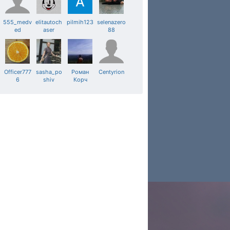
555_medv
elitautoch
pilmih123
selenazero
ed
aser
88
Officer777
sasha_po
Роман
Centyrion
6
shiv
Корч