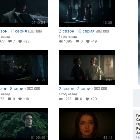
01:10:24
45:35
езон, 11 серия
2 сезон, 10 серия
д назад
1 год назад
077
7
+23
1095
0
+19
48:21
50:03
езон, 8 серия
2 сезон, 7 серия
д назад
1 год назад
172
0
+18
1218
0
+20
Г
С
П
Р
А
Г
01:05:49
45:41