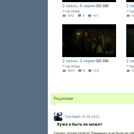
2 сезон, 6 серия
2 с
1 год назад
1 го
1412
4
+41
1
51:21
2 сезон, 3 серия
2 с
1 год назад
1 го
1607
0
+23
1
Рецензии
The Death
16.08.2022
Хуже и быть не может
Однако здравствуйте! Давненько я не была на с