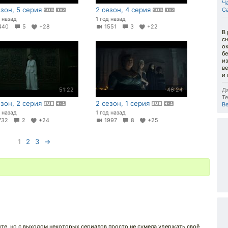
Ч
езон, 5 серия
2 сезон, 4 серия
С
д назад
1 год назад
440
5
+28
1551
3
+22
В 
сн
ок
бе
и
ве
и 
51:22
46:24
Да
Те
езон, 2 серия
2 сезон, 1 серия
В
д назад
1 год назад
732
2
+24
1997
8
+25
1
2
3
→
айте, но с выходом некоторых сериалов просто не сумела удержать своё