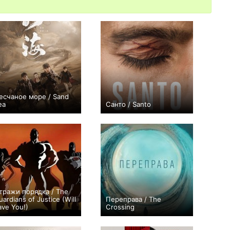
есчаное море / Sand
ea
Санто / Santo
+12
52
94
−1
6
68
тражи порядка / The
uardians of Justice (Will
Переправа / The
ave You!)
Crossing
+13
7
220
+173
11
693