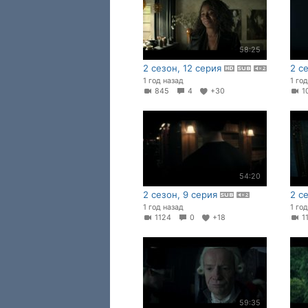
58:25
2 сезон, 12 серия
2 с
1 год назад
1 го
845
4
+30
1
54:20
2 сезон, 9 серия
2 с
1 год назад
1 го
1124
0
+18
1
59:35