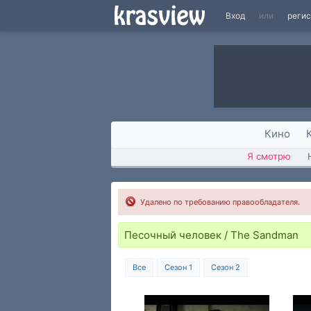
Вход
или
реги
Кино
Я смотрю
Удалено по требованию правообладателя.
Песочный человек / The Sandman
Все
Сезон 1
Сезон 2