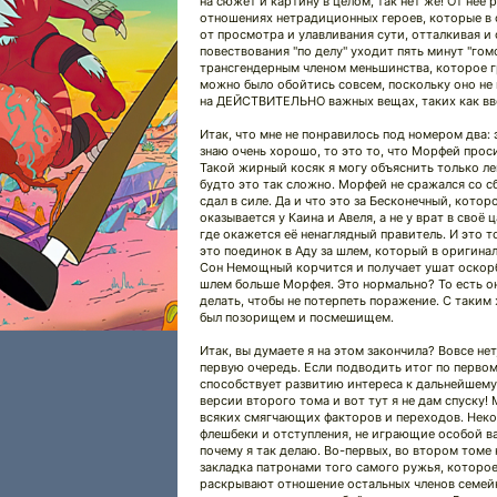
на сюжет и картину в целом, так нет же! От неё
отношениях нетрадиционных героев, которые в о
от просмотра и улавливания сути, отталкивая и
повествования "по делу" уходит пять минут "гом
трансгендерным членом меньшинства, которое гр
можно было обойтись совсем, поскольку оно не
на ДЕЙСТВИТЕЛЬНО важных вещах, таких как вво
Итак, что мне не понравилось под номером два: 
знаю очень хорошо, то это то, что Морфей просид
Такой жирный косяк я могу объяснить только ле
будто это так сложно. Морфей не сражался со с
сдал в силе. Да и что это за Бесконечный, кото
оказывается у Каина и Авеля, а не у врат в своё
где окажется её ненаглядный правитель. И это т
это поединок в Аду за шлем, который в оригина
Сон Немощный корчится и получает ушат оскор
шлем больше Морфея. Это нормально? То есть он 
делать, чтобы не потерпеть поражение. С таким 
был позорищем и посмешищем.
Итак, вы думаете я на этом закончила? Вовсе нет,
первую очередь. Если подводить итог по первому
способствует развитию интереса к дальнейшему 
версии второго тома и вот тут я не дам спуску
всяких смягчающих факторов и переходов. Некот
флешбеки и отступления, не играющие особой важ
почему я так делаю. Во-первых, во втором томе
закладка патронами того самого ружья, которое
раскрывают отношение остальных членов семейк