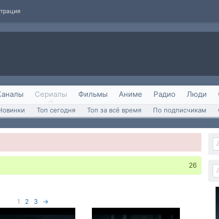
страция
Каналы
Сериалы
Фильмы
Аниме
Радио
Люди
Новинки
Топ сегодня
Топ за всё время
По подписчикам
26
1
2
3
→