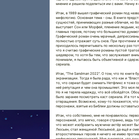
мнение и решила поделиться им с вами. Начну я 
Итак, в 1989 вышел графический роман под назв
мифологию. Основная тема - сны. В книге пред
сущностей, принимающих разные обличая, но бо
выступает Сон или Морфей, пленение людьми, к
главных героев, потому что большинство думают, 
Графический роман очень мрачный, депрессивны
полностью отражает суть снов. При прочтении я 
приходилось перечитывать по нескольку раз тот 
что я считаю графические романы пустой тратой
шедевром, то хотя бы тем, что заслуживает вним
понимали, я пытаюсь быть объективной и сдер
сериала.
Итак, "The Sandman 2022". О том, что по книге б
экранизации. Тогда я была рада, что как и "Вла
то, что сериал будет снимать Нетфликс я тоже с
неё репутация и чем она промышляет. Это моя п
Но я не теряла надежду, что всё обойдётся. Обо
было заранее посмотреть каст сериала. И в тот 
отвращения. Возможно, кому-то покажется, что я
персонажи, взятые из Библии должны оставаться
Итак, что собственно, мне не понравилось: перв
персонажей, это мягко, говоря странно, ведь то
что может изобразить мужчина-актёр может быт
Люсьен, стал женщиной Люсьеной, да ещё и сме
второстепенных героев я ничего не имею против
мифических персонажей. Мне думается, что сущ