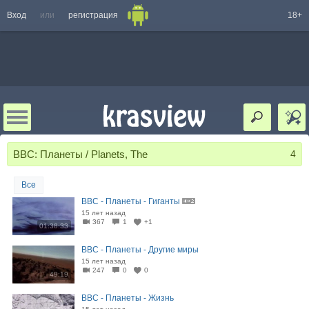
Вход
или
регистрация
18+
BBC: Планеты / Planets, The
4
Все
BBC - Планеты - Гиганты
15 лет назад
367
1
+1
01:38:33
BBC - Планеты - Другие миры
15 лет назад
247
0
0
49:19
BBC - Планеты - Жизнь