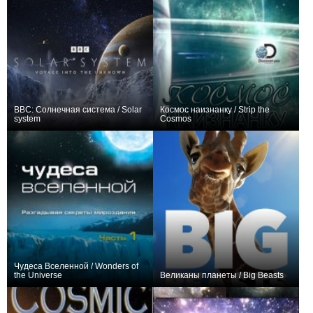
BBC: Солнечная система / Solar
Космос наизнанку / Strip the
system
Cosmos
+12
5
116
+2
12
219
Чудеса Вселенной / Wonders of
the Universe
Великаны планеты / Big Beasts
+1
4
76
+19
10
63