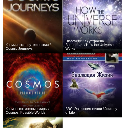
Discovery: Как устроена
Космические путешествия /
Вселенная / How the Universe
Cosmic Journeys
Works
+14
16
181
+25
85
357
Космос: возможные миры /
BBC: Эволюция жизни / Journey
Cosmos: Possible Worlds
of Life
+50
13
428
+1
5
54