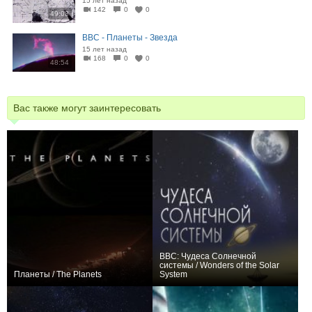
15 лет назад
142
0
0
49:03
BBC - Планеты - Звезда
15 лет назад
168
0
0
48:54
Вас также могут заинтересовать
BBC: Чудеса Солнечной
системы / Wonders of the Solar
Планеты / The Planets
System
+12
5
144
+6
5
109