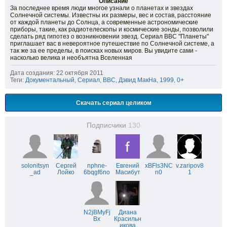
Описание
За последнее время люди многое узнали о планетах и звездах
Солнечной системы. Известны их размеры, вес и состав, расстояние
от каждой планеты до Солнца, а современные астрономические
приборы, такие, как радиотелескопы и космические зонды, позволили
сделать ряд гипотез о возникновении звезд. Сериал ВВС "Планеты"
приглашает вас в невероятное путешествие по Солнечной системе, а
так же за ее пределы, в поисках новых миров. Вы увидите сами -
насколько велика и необъятна Вселенная
Дата создания: 22 октября 2011
Теги:
Документальный
,
Сериал
,
BBC
,
Дэвид МакНа
,
1999
,
0+
Скачать сериал целиком
Подписчики
130
solonitsyn
Сергей
nphne-
Евгений
xBFls3NC
v.zaripov8
_ad
Лойко
6bqgf6no
Масибут
n0
1
N2jBMyFj
Диана
Bx
Красильн
икова