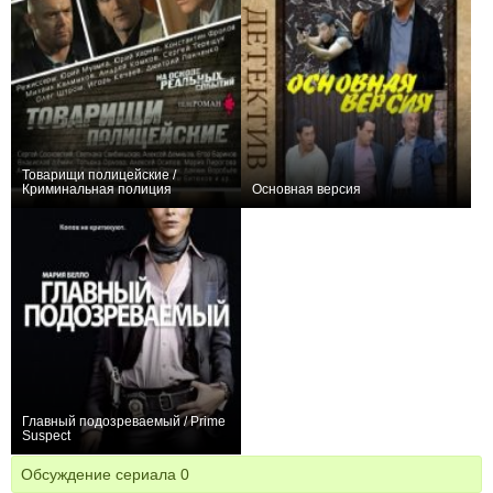
Товарищи полицейские /
Криминальная полиция
Основная версия
+6
32
177
−2
12
40
Главный подозреваемый / Prime
Suspect
+8
13
151
Обсуждение сериала
0