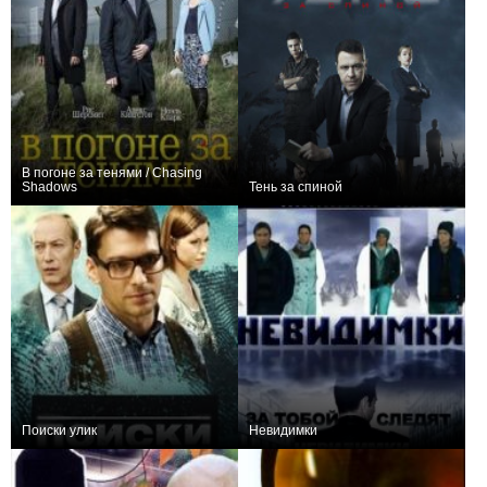
В погоне за тенями / Chasing
Shadows
Тень за спиной
+10
4
190
+58
12
855
Поиски улик
Невидимки
+10
10
146
0
24
43