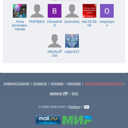
Алла
FKlP9jII2o
19vadim8
jlosovskiy
ntw.26.69.
olegrarpo
Белохвос
0
06
v
тикова
zMo9qJP
udgin422
2av
администрация
правила
справка
реклама
для правообладателей
|
|
|
|
|
оплата VIP
блог
|
Инфон
© 2008-2026 ООО «
»