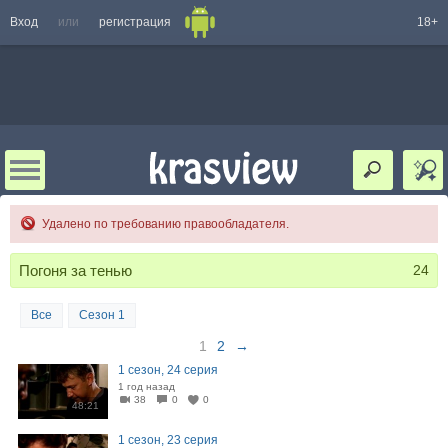
Вход
или
регистрация
18+
Удалено по требованию правообладателя.
Погоня за тенью
24
Все
Сезон 1
1
2
→
1 сезон, 24 серия
1 год назад
38
0
0
48:21
1 сезон, 23 серия