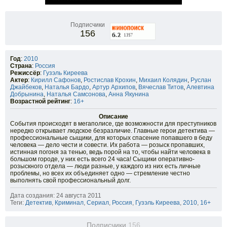
Подписчики
156
Год
:
2010
Страна
:
Россия
Режиссёр
:
Гузэль Киреева
Актер
:
Кирилл Сафонов
,
Ростислав Крохин
,
Михаил Колядин
,
Руслан
Джайбеков
,
Наталья Бардо
,
Артур Архипов
,
Вячеслав Титов
,
Алевтина
Добрынина
,
Наталья Самсонова
,
Анна Якунина
Возрастной рейтинг
:
16+
Описание
События происходят в мегаполисе, где возможности для преступников
нередко открывает людское безразличие. Главные герои детектива —
профессиональные сыщики, для которых спасение попавшего в беду
человека — дело чести и совести. Их работа — розыск пропавших,
истинная погоня за тенью, ведь порой на то, чтобы найти человека в
большом городе, у них есть всего 24 часа! Сыщики оперативно-
розыскного отдела — люди разные, у каждого из них есть личные
проблемы, но всех их объединяет одно — стремление честно
выполнять свой профессиональный долг.
Дата создания: 24 августа 2011
Теги:
Детектив
,
Криминал
,
Сериал
,
Россия
,
Гузэль Киреева
,
2010
,
16+
Подписчики
156