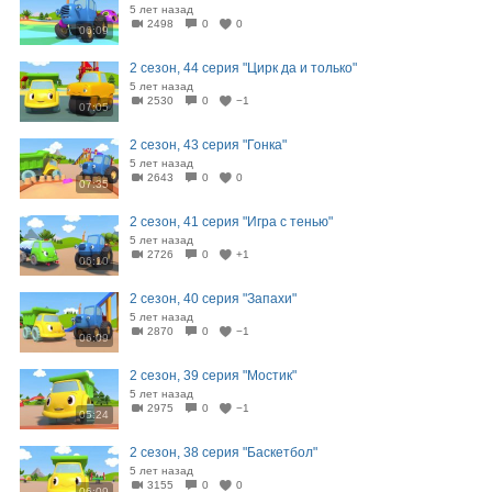
5 лет назад
2498
0
0
06:09
2 сезон, 44 серия "Цирк да и только"
5 лет назад
2530
0
−1
07:05
2 сезон, 43 серия "Гонка"
5 лет назад
2643
0
0
07:35
2 сезон, 41 серия "Игра с тенью"
5 лет назад
2726
0
+1
06:10
2 сезон, 40 серия "Запахи"
5 лет назад
2870
0
−1
06:09
2 сезон, 39 серия "Мостик"
5 лет назад
2975
0
−1
05:24
2 сезон, 38 серия "Баскетбол"
5 лет назад
3155
0
0
06:09