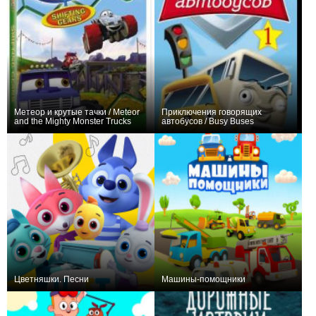
Метеор и крутые тачки / Meteor
Приключения говорящих
and the Mighty Monster Trucks
автобусов / Busy Buses
−1
52
199
0
26
52
Цветняшки. Песни
Машины-помощники
+51
154
1250
−1
37
136