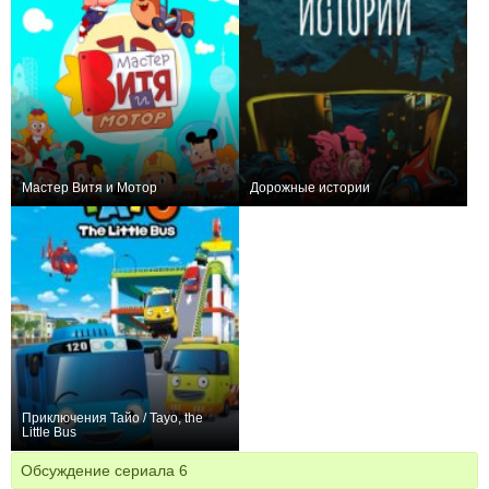
Мастер Витя и Мотор
Дорожные истории
−4
20
253
+2
6
7
Приключения Тайо / Tayo, the
Little Bus
+7
156
523
Обсуждение сериала
6