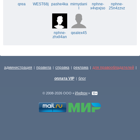
qrea
WEST68j
pashe4ka
mirnydani
nphne-
nphne-
l
x4vpxjso
25n4zzvz
nphne-
qealex45
zhxll4an
администрация
правила
справка
реклама
для правообладателей
|
|
|
|
|
оплата VIP
блог
|
Инфон
© 2008-2026 ООО «
»