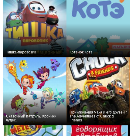
Тишка-паровозик
Котёнок Котэ
+4
83
438
+11
68
964
Приключения Чака и его друзей /
Сказочный патруль. Хроники
The Adventures of Chuck &
чудес.
Friends
+126
73
971
+2
37
155