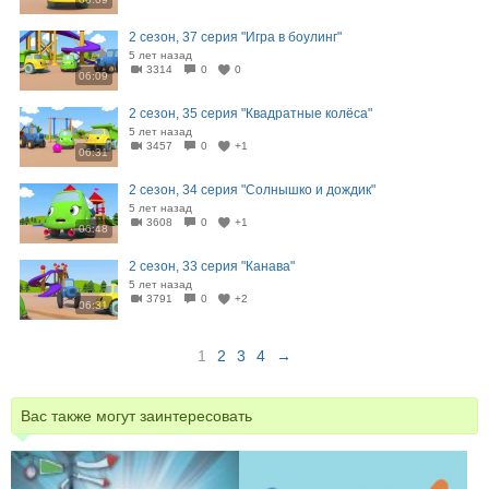
2 сезон, 37 серия "Игра в боулинг"
5 лет назад
3314
0
0
06:09
2 сезон, 35 серия "Квадратные колёса"
5 лет назад
3457
0
+1
06:31
2 сезон, 34 серия "Солнышко и дождик"
5 лет назад
3608
0
+1
06:48
2 сезон, 33 серия "Канава"
5 лет назад
3791
0
+2
06:31
1
2
3
4
→
Вас также могут заинтересовать