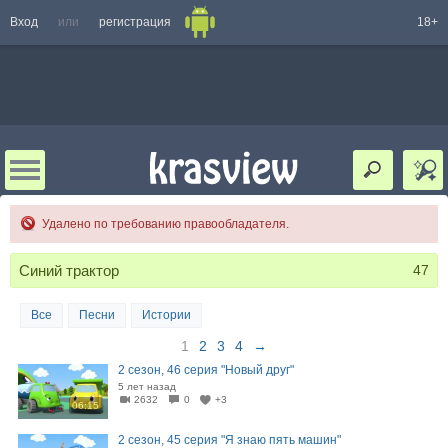
Вход
или
регистрация
18+
Удалено по требованию правообладателя.
Синий трактор
47
Все
Песни
Истории
1
2
3
4
→
2 сезон, 46 серия "Новый друг"
5 лет назад
2632
0
+3
06:15
2 сезон, 45 серия "Я знаю пять машин"